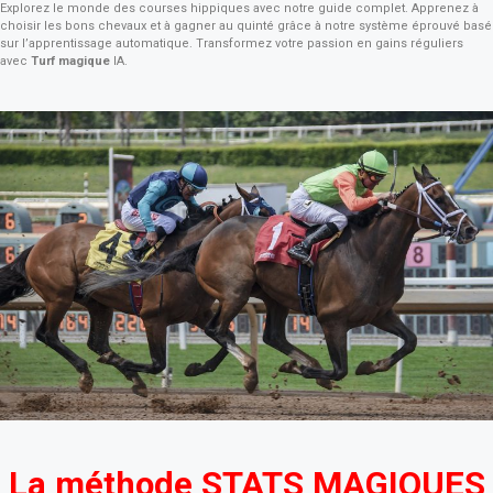
Explorez le monde des courses hippiques avec notre guide complet. Apprenez à
choisir les bons chevaux et à gagner au quinté grâce à notre système éprouvé basé
sur l’apprentissage automatique. Transformez votre passion en gains réguliers
avec
Turf magique
IA.
La méthode STATS MAGIQUES