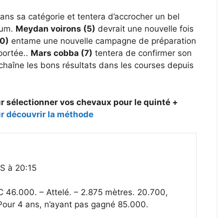
ns sa catégorie et tentera d’accrocher un bel
mum.
Meydan voirons (5)
devrait une nouvelle fois
10)
entame une nouvelle campagne de préparation
portée..
Mars cobba (7)
tentera de confirmer son
haîne les bons résultats dans les courses depuis
 sélectionner vos chevaux pour le quinté +
ur découvrir la méthode
S à 20:15
46.000. – Attelé. – 2.875 mètres. 20.700,
Pour 4 ans, n’ayant pas gagné 85.000.