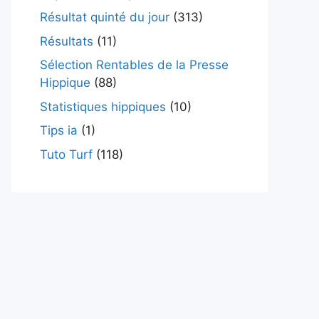
Résultat quinté du jour
(313)
Résultats
(11)
Sélection Rentables de la Presse
Hippique
(88)
Statistiques hippiques
(10)
Tips ia
(1)
Tuto Turf
(118)