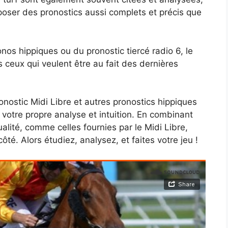
oposer des pronostics aussi complets et précis que
onos hippiques ou du pronostic tiercé radio 6, le
 ceux qui veulent être au fait des dernières
ronostic Midi Libre et autres pronostics hippiques
 votre propre analyse et intuition. En combinant
lité, comme celles fournies par le Midi Libre,
té. Alors étudiez, analysez, et faites votre jeu !