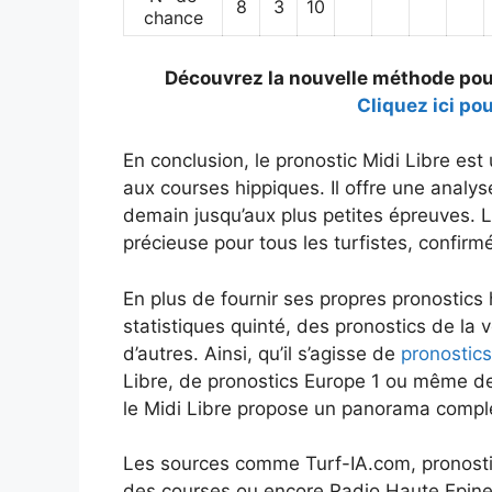
8
3
10
chance
Découvrez la nouvelle méthode pour
Cliquez ici po
En conclusion, le pronostic Midi Libre est 
aux courses hippiques. Il offre une analys
demain jusqu’aux plus petites épreuves. Le
précieuse pour tous les turfistes, confir
En plus de fournir ses propres pronostics
statistiques quinté, des pronostics de la 
d’autres. Ainsi, qu’il s’agisse de
pronostics
Libre, de pronostics Europe 1 ou même d
le Midi Libre propose un panorama comp
Les sources comme Turf-IA.com, pronostic
des courses ou encore Radio Haute Epine 