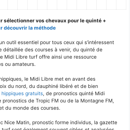
 sélectionner vos chevaux pour le quinté +
ur découvrir la méthode
un outil essentiel pour tous ceux qui s’intéressent
e détaillée des courses à venir, du quinté de
 Midi Libre turf offre ainsi une ressource
més ou amateurs.
 hippiques, le Midi Libre met en avant des
voix du nord, du dauphiné libéré et de bien
 hippiques gratuits
, de pronostics quinté Midi
e pronostics de Tropic FM ou de la Montagne FM,
let du monde des courses.
 Nice Matin, pronostic forme individus, la gazette
turf sont également souvent citées et analysées,