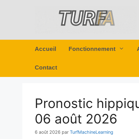
Aller
au
contenu
Accueil
Fonctionnement
Contact
Pronostic hippiq
06 août 2026
6 août 2026
par
TurfMachineLearning