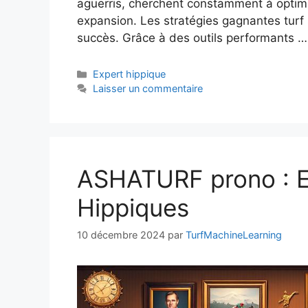
aguerris, cherchent constamment à optimi
expansion. Les stratégies gagnantes turf
succès. Grâce à des outils performants 
Catégories
Expert hippique
Laisser un commentaire
ASHATURF prono : Ex
Hippiques
10 décembre 2024
par
TurfMachineLearning