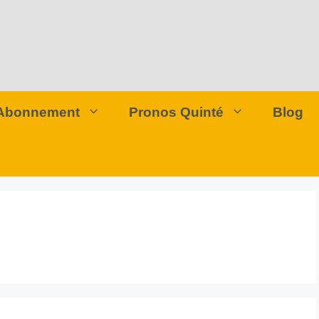
Abonnement
Pronos Quinté
Blog