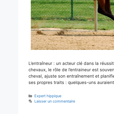
L’entraîneur : un acteur clé dans la réus
chevaux, le rôle de l’entraineur est͏ souven͏
cheval, ajuste son entraînement et planifi
ses propres traits ͏: quelques-uns a͏uraien
Catégories
Expert hippique
Laisser un commentaire