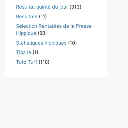
Résultat quinté du jour
(313)
Résultats
(11)
Sélection Rentables de la Presse
Hippique
(88)
Statistiques hippiques
(10)
Tips ia
(1)
Tuto Turf
(118)