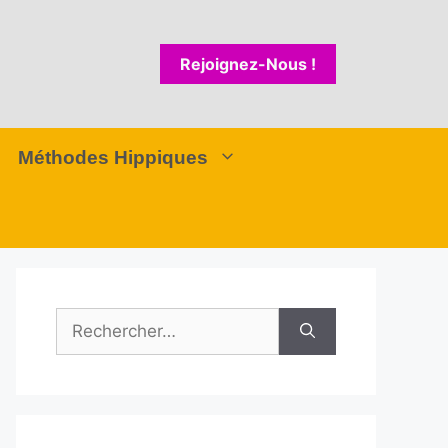
Rejoignez-Nous !
Méthodes Hippiques
Rechercher :