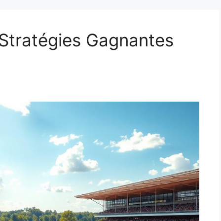
Stratégies Gagnantes