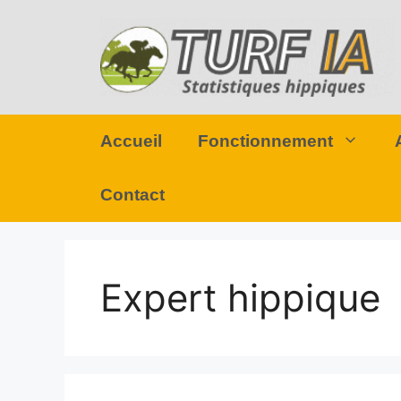
Aller
au
contenu
Accueil
Fonctionnement
Contact
Expert hippique