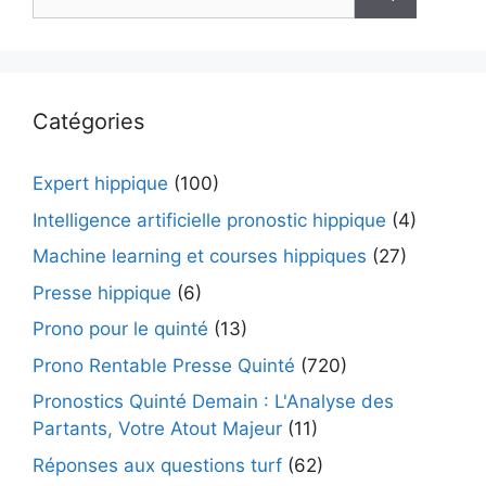
Catégories
Expert hippique
(100)
Intelligence artificielle pronostic hippique
(4)
Machine learning et courses hippiques
(27)
Presse hippique
(6)
Prono pour le quinté
(13)
Prono Rentable Presse Quinté
(720)
Pronostics Quinté Demain : L'Analyse des
Partants, Votre Atout Majeur
(11)
Réponses aux questions turf
(62)