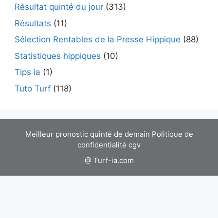
Résultat quinté du jour
(313)
Résultats
(11)
Sélection Rentables de la Presse Hippique
(88)
Statistiques hippiques
(10)
Tips ia
(1)
Tuto Turf
(118)
Meilleur pronostic quinté de demain
Politique de
confidentialité
cgv
@ Turf-ia.com