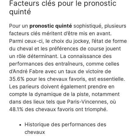
Facteurs clés pour le pronostic
quinté
Pour un
pronostic quinté
sophistiqué, plusieurs
facteurs clés méritent d’être mis en avant.
Parmi ceux-ci, le choix du jockey, l’état de forme
du cheval et les préférences de course jouent
un rôle déterminant. La connaissance des
performances des entraîneurs, comme celles
d’André Fabre avec un taux de victoire de
35.6% pour les chevaux favoris, est essentielle.
Les parieurs doivent également prendre en
compte la dynamique de la piste, notamment
dans des lieux tels que Paris-Vincennes, où
48.1% des chevaux favoris ont triomphé.
Historique des performances des
chevaux