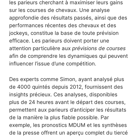
les parieurs cherchant à maximiser leurs gains
sur les courses de chevaux. Une analyse
approfondie des résultats passés, ainsi que des
performances récentes des chevaux et des
jockeys, constitue la base de toute prévision
efficace. Les parieurs doivent porter une
attention particulière aux
prévisions de courses
afin de comprendre les dynamiques qui peuvent
influencer l’issue d’une compétition.
Des experts comme Simon, ayant analysé plus
de 4000 quintés depuis 2012, fournissent des
insights précieux. Ces analyses, disponibles
plus de 24 heures avant le départ des courses,
permettent aux parieurs d’anticiper les résultats
de la manière la plus fiable possible. Par
exemple, les pronostics MDUM et les synthèses
de la presse offrent un aperçu complet du tiercé