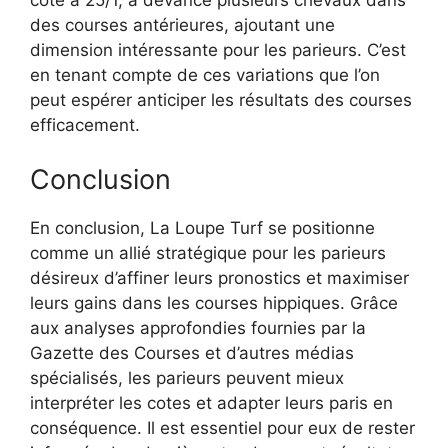
cote à 25/1, a devancé plusieurs chevaux dans
des courses antérieures, ajoutant une
dimension intéressante pour les parieurs. C’est
en tenant compte de ces variations que l’on
peut espérer anticiper les résultats des courses
efficacement.
Conclusion
En conclusion, La Loupe Turf se positionne
comme un allié stratégique pour les parieurs
désireux d’affiner leurs pronostics et maximiser
leurs gains dans les courses hippiques. Grâce
aux analyses approfondies fournies par la
Gazette des Courses et d’autres médias
spécialisés, les parieurs peuvent mieux
interpréter les cotes et adapter leurs paris en
conséquence. Il est essentiel pour eux de rester