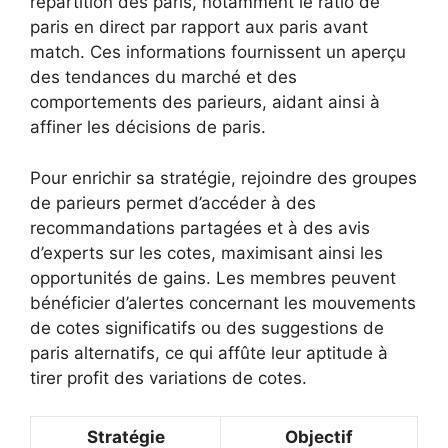
répartition des paris, notamment le ratio de
paris en direct par rapport aux paris avant
match. Ces informations fournissent un aperçu
des tendances du marché et des
comportements des parieurs, aidant ainsi à
affiner les décisions de paris.
Pour enrichir sa stratégie, rejoindre des groupes
de parieurs permet d’accéder à des
recommandations partagées et à des avis
d’experts sur les cotes, maximisant ainsi les
opportunités de gains. Les membres peuvent
bénéficier d’alertes concernant les mouvements
de cotes significatifs ou des suggestions de
paris alternatifs, ce qui affûte leur aptitude à
tirer profit des variations de cotes.
Stratégie
Objectif