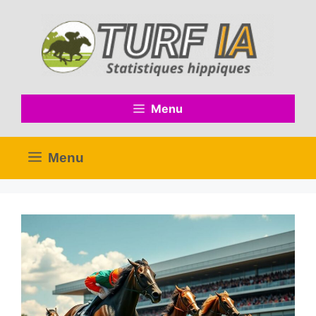
Aller
au
contenu
Menu
Menu