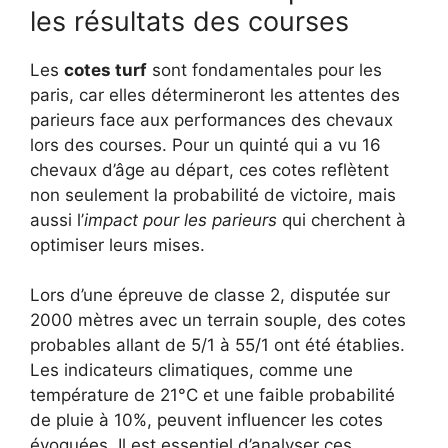
les résultats des courses
Les
cotes turf
sont fondamentales pour les
paris, car elles détermineront les attentes des
parieurs face aux performances des chevaux
lors des courses. Pour un quinté qui a vu 16
chevaux d’âge au départ, ces cotes reflètent
non seulement la probabilité de victoire, mais
aussi l’
impact pour les parieurs
qui cherchent à
optimiser leurs mises.
Lors d’une épreuve de classe 2, disputée sur
2000 mètres avec un terrain souple, des cotes
probables allant de 5/1 à 55/1 ont été établies.
Les indicateurs climatiques, comme une
température de 21°C et une faible probabilité
de pluie à 10%, peuvent influencer les cotes
évoquées. Il est essentiel d’analyser ces