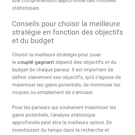
une compréhension approfondie des modèles
statistiques.
Conseils pour choisir la meilleure
stratégie en fonction des objectifs
et du budget
Choisir la meilleure stratégie pour jouer
le
couplé gagnant
dépend des objectifs et du
budget de chaque parieur. Il est important de
définir clairement ses objectifs, qu’il s’agisse de
maximiser les gains potentiels, de minimiser les
risques ou simplement de s’amuser.
Pour les parieurs qui souhaitent maximiser les
gains potentiels, l’analyse statistique
approfondie peut être la meilleure option. En
investissant du temps dans la recherche et