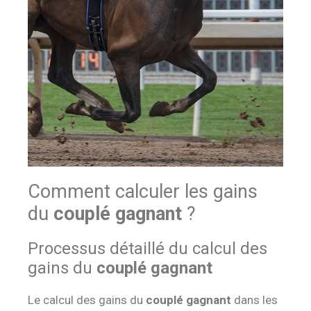
Comment calculer les gains
du
couplé gagnant
?
Processus détaillé du calcul des
gains du
couplé gagnant
Le calcul des gains du
couplé gagnant
dans les