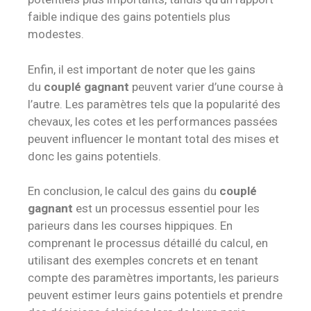
faible indique des gains potentiels plus
modestes.
Enfin, il est important de noter que les gains
du
couplé gagnant
peuvent varier d’une course à
l’autre. Les paramètres tels que la popularité des
chevaux, les cotes et les performances passées
peuvent influencer le montant total des mises et
donc les gains potentiels.
En conclusion, le calcul des gains du
couplé
gagnant
est un processus essentiel pour les
parieurs dans les courses hippiques. En
comprenant le processus détaillé du calcul, en
utilisant des exemples concrets et en tenant
compte des paramètres importants, les parieurs
peuvent estimer leurs gains potentiels et prendre