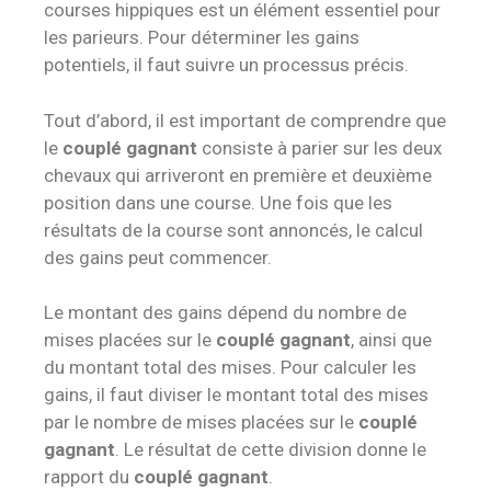
courses hippiques est un élément essentiel pour
les parieurs. Pour déterminer les gains
potentiels, il faut suivre un processus précis.
Tout d’abord, il est important de comprendre que
le
couplé gagnant
consiste à parier sur les deux
chevaux qui arriveront en première et deuxième
position dans une course. Une fois que les
résultats de la course sont annoncés, le calcul
des gains peut commencer.
Le montant des gains dépend du nombre de
mises placées sur le
couplé gagnant
, ainsi que
du montant total des mises. Pour calculer les
gains, il faut diviser le montant total des mises
par le nombre de mises placées sur le
couplé
gagnant
. Le résultat de cette division donne le
rapport du
couplé gagnant
.