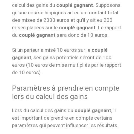
calcul des gains du
couplé gagnant
. Supposons
qu’une course hippiques ait eu un montant total
des mises de 2000 euros et qu’il y ait eu 200
mises placées sur le
couplé gagnant
. Le rapport
du
couplé gagnant
sera donc de 10 euros.
Si un parieur a misé 10 euros sur le
couplé
gagnant
, ses gains potentiels seront de 100
euros (10 euros de mise multipliés par le rapport
de 10 euros).
Paramètres à prendre en compte
lors du calcul des gains
Lors du calcul des gains du
couplé gagnant
, il
est important de prendre en compte certains
paramètres qui peuvent influencer les résultats.