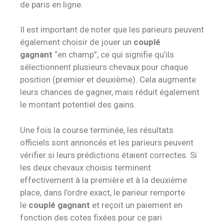
de paris en ligne.
Il est important de noter que les parieurs peuvent
également choisir de jouer un
couplé
gagnant
“en champ”, ce qui signifie qu’ils
sélectionnent plusieurs chevaux pour chaque
position (premier et deuxième). Cela augmente
leurs chances de gagner, mais réduit également
le montant potentiel des gains.
Une fois la course terminée, les résultats
officiels sont annoncés et les parieurs peuvent
vérifier si leurs prédictions étaient correctes. Si
les deux chevaux choisis terminent
effectivement à la première et à la deuxième
place, dans l’ordre exact, le parieur remporte
le
couplé gagnant
et reçoit un paiement en
fonction des cotes fixées pour ce pari