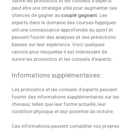
Suivre les pronostics et les conseils d’experts
peut être une stratégie utile pour augmenter ses
chances de gagner au
couplé gagnant
. Les
experts dans le domaine des courses hippiques
ont une connaissance approfondie du sport et
peuvent fournir des analyses et des prédictions
basées sur leur expérience. Voici quelques
raisons pour lesquelles il est intéressant de
suivre les pronostics et les conseils d’experts :
Informations supplémentaires :
Les pronostics et les conseils d’experts peuvent
fournir des informations supplémentaires sur les
chevaux, telles que leur forme actuelle, leur
condition physique et leur potentiel de victoire.
Ces informations peuvent compléter vos propres