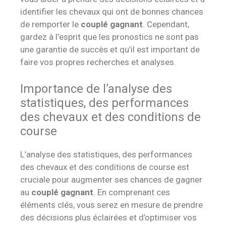
identifier les chevaux qui ont de bonnes chances
de remporter le
couplé gagnant
. Cependant,
gardez à l’esprit que les pronostics ne sont pas
une garantie de succès et qu’il est important de
faire vos propres recherches et analyses.
Importance de l’analyse des
statistiques, des performances
des chevaux et des conditions de
course
L’analyse des statistiques, des performances
des chevaux et des conditions de course est
cruciale pour augmenter ses chances de gagner
au
couplé gagnant
. En comprenant ces
éléments clés, vous serez en mesure de prendre
des décisions plus éclairées et d’optimiser vos