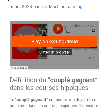
2 mars 2023
par
TurfMachineLearning
Définition du “
couplé gagnant
”
dans les courses hippiques
Le “
couplé gagnant
” est une forme de pari très
populaire dans les courses hippiques. Il consiste