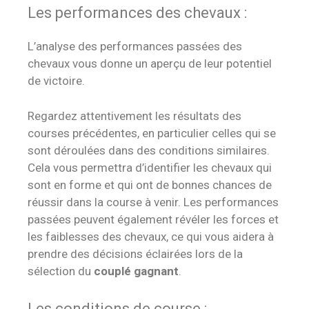
Les performances des chevaux :
L’analyse des performances passées des
chevaux vous donne un aperçu de leur potentiel
de victoire.
Regardez attentivement les résultats des
courses précédentes, en particulier celles qui se
sont déroulées dans des conditions similaires.
Cela vous permettra d’identifier les chevaux qui
sont en forme et qui ont de bonnes chances de
réussir dans la course à venir. Les performances
passées peuvent également révéler les forces et
les faiblesses des chevaux, ce qui vous aidera à
prendre des décisions éclairées lors de la
sélection du
couplé gagnant
.
Les conditions de course :