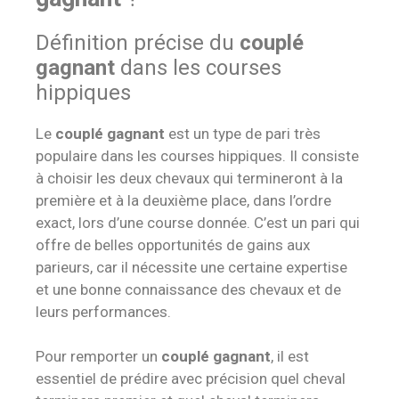
Définition précise du
couplé
gagnant
dans les courses
hippiques
Le
couplé gagnant
est un type de pari très
populaire dans les courses hippiques. Il consiste
à choisir les deux chevaux qui termineront à la
première et à la deuxième place, dans l’ordre
exact, lors d’une course donnée. C’est un pari qui
offre de belles opportunités de gains aux
parieurs, car il nécessite une certaine expertise
et une bonne connaissance des chevaux et de
leurs performances.
Pour remporter un
couplé gagnant
, il est
essentiel de prédire avec précision quel cheval