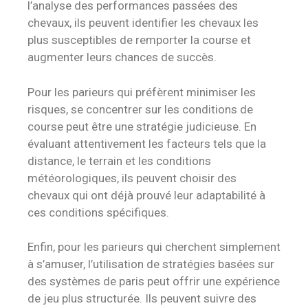
l’analyse des performances passées des
chevaux, ils peuvent identifier les chevaux les
plus susceptibles de remporter la course et
augmenter leurs chances de succès.
Pour les parieurs qui préfèrent minimiser les
risques, se concentrer sur les conditions de
course peut être une stratégie judicieuse. En
évaluant attentivement les facteurs tels que la
distance, le terrain et les conditions
météorologiques, ils peuvent choisir des
chevaux qui ont déjà prouvé leur adaptabilité à
ces conditions spécifiques.
Enfin, pour les parieurs qui cherchent simplement
à s’amuser, l’utilisation de stratégies basées sur
des systèmes de paris peut offrir une expérience
de jeu plus structurée. Ils peuvent suivre des