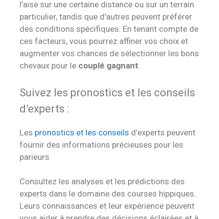
l’aise sur une certaine distance ou sur un terrain
particulier, tandis que d’autres peuvent préférer
des conditions spécifiques. En tenant compte de
ces facteurs, vous pourrez affiner vos choix et
augmenter vos chances de sélectionner les bons
chevaux pour le
couplé gagnant
.
Suivez les pronostics et les conseils
d’experts :
Les
pronostics et les conseils
d’experts peuvent
fournir des informations précieuses pour les
parieurs
Consultez les analyses et les prédictions des
experts dans le domaine des courses hippiques.
Leurs connaissances et leur expérience peuvent
vous aider à prendre des décisions éclairées et à