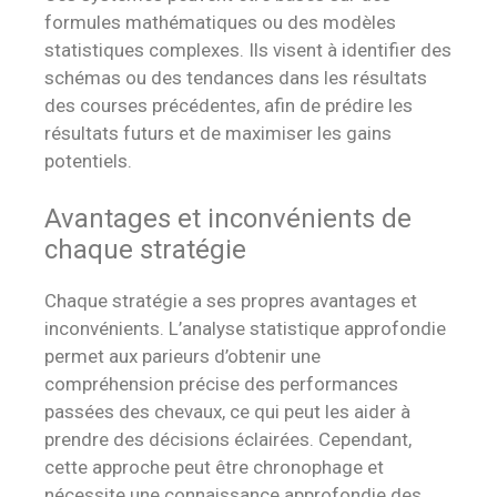
formules mathématiques ou des modèles
statistiques complexes. Ils visent à identifier des
schémas ou des tendances dans les résultats
des courses précédentes, afin de prédire les
résultats futurs et de maximiser les gains
potentiels.
Avantages et inconvénients de
chaque stratégie
Chaque stratégie a ses propres avantages et
inconvénients. L’analyse statistique approfondie
permet aux parieurs d’obtenir une
compréhension précise des performances
passées des chevaux, ce qui peut les aider à
prendre des décisions éclairées. Cependant,
cette approche peut être chronophage et
nécessite une connaissance approfondie des