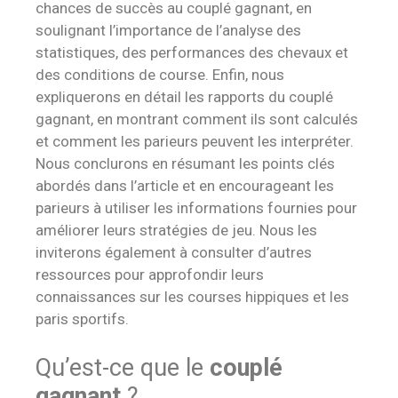
chances de succès au couplé gagnant, en
soulignant l’importance de l’analyse des
statistiques, des performances des chevaux et
des conditions de course. Enfin, nous
expliquerons en détail les rapports du couplé
gagnant, en montrant comment ils sont calculés
et comment les parieurs peuvent les interpréter.
Nous conclurons en résumant les points clés
abordés dans l’article et en encourageant les
parieurs à utiliser les informations fournies pour
améliorer leurs stratégies de jeu. Nous les
inviterons également à consulter d’autres
ressources pour approfondir leurs
connaissances sur les courses hippiques et les
paris sportifs.
Qu’est-ce que le
couplé
gagnant
?