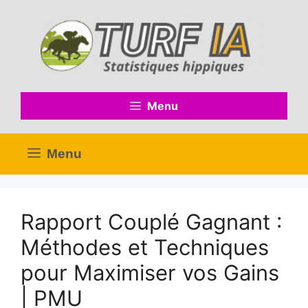
Menu
Menu
Rapport Couplé Gagnant :
Méthodes et Techniques
pour Maximiser vos Gains
| PMU