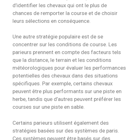
d’identifier les chevaux qui ont le plus de
chances de remporter la course et de choisir
leurs sélections en conséquence.
Une autre stratégie populaire est de se
concentrer sur les conditions de course. Les
parieurs prennent en compte des facteurs tels
que la distance, le terrain et les conditions
météorologiques pour évaluer les performances
potentielles des chevaux dans des situations
spécifiques. Par exemple, certains chevaux
peuvent être plus performants sur une piste en
herbe, tandis que d’autres peuvent préférer les
courses sur une piste en sable.
Certains parieurs utilisent également des
stratégies basées sur des systèmes de paris.
Ces systèmes peuvent être basés sur des