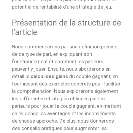
potentiel de rentabilité d’une stratégie de jeu.
Présentation de la structure de
l’article
Nous commencerons par une définition précise
de ce type de pari, en expliquant son
fonctionnement et comment les parieurs
peuvent y jouer. Ensuite, nous aborderons en
détail le
calcul des gains
du couplé gagnant, en
fournissant des exemples concrets pour faciliter
la compréhension. Nous explorerons également
les différentes stratégies utilisées par les
parieurs pour jouer le couplé gagnant, en mettant
en évidence les avantages et les inconvénients
de chaque approche. De plus, nous donnerons
des conseils pratiques pour augmenter les