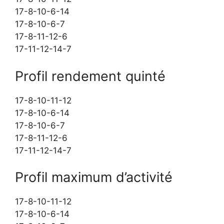
17-8-10-6-14
17-8-10-6-7
17-8-11-12-6
17-11-12-14-7
Profil rendement quinté
17-8-10-11-12
17-8-10-6-14
17-8-10-6-7
17-8-11-12-6
17-11-12-14-7
Profil maximum d’activité
17-8-10-11-12
17-8-10-6-14