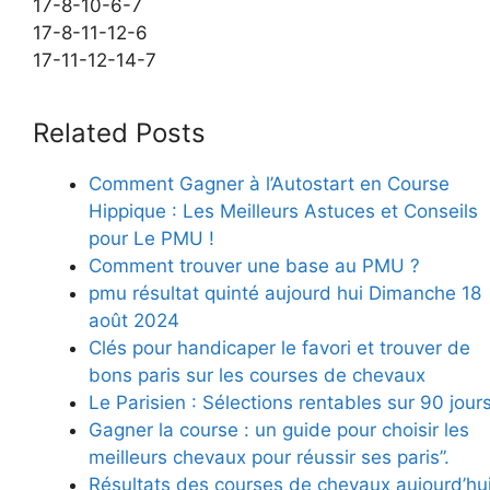
17-8-10-6-7
17-8-11-12-6
17-11-12-14-7
Related Posts
Comment Gagner à l’Autostart en Course
Hippique : Les Meilleurs Astuces et Conseils
pour Le PMU !
Comment trouver une base au PMU ?
pmu résultat quinté aujourd hui Dimanche 18
août 2024
Clés pour handicaper le favori et trouver de
bons paris sur les courses de chevaux
Le Parisien : Sélections rentables sur 90 jour
Gagner la course : un guide pour choisir les
meilleurs chevaux pour réussir ses paris”.
Résultats des courses de chevaux aujourd’hu