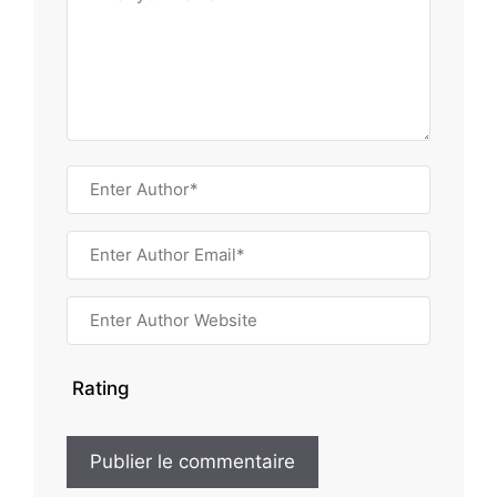
Rating