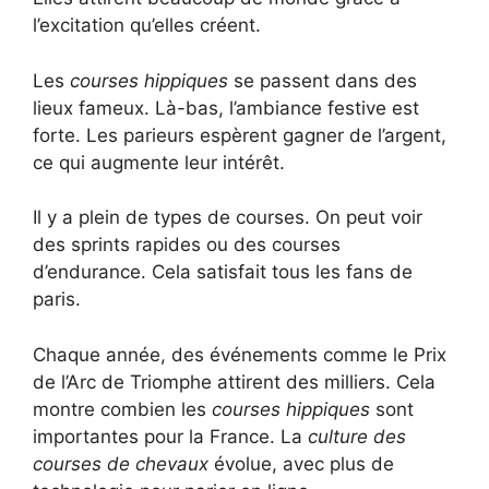
l’excitation qu’elles créent.
Les
courses hippiques
se passent dans des
lieux fameux. Là-bas, l’ambiance festive est
forte. Les parieurs espèrent gagner de l’argent,
ce qui augmente leur intérêt.
Il y a plein de types de courses. On peut voir
des sprints rapides ou des courses
d’endurance. Cela satisfait tous les fans de
paris.
Chaque année, des événements comme le Prix
de l’Arc de Triomphe attirent des milliers. Cela
montre combien les
courses hippiques
sont
importantes pour la France. La
culture des
courses de chevaux
évolue, avec plus de