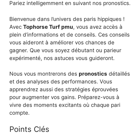
Pariez intelligemment en suivant nos pronostics.
Bienvenue dans l’univers des paris hippiques !
Avec
Tophorse Turf pmu
, vous avez accès à
plein d’informations et de conseils. Ces conseils
vous aideront à améliorer vos chances de
gagner. Que vous soyez débutant ou parieur
expérimenté, nos astuces vous guideront.
Nous vous montrerons des
pronostics
détaillés
et des analyses des performances. Vous
apprendrez aussi des stratégies éprouvées
pour augmenter vos gains. Préparez-vous à
vivre des moments excitants où chaque pari
compte.
Points Clés