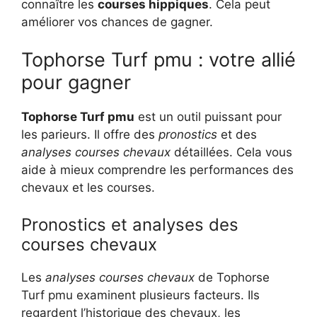
connaître les
courses hippiques
. Cela peut
améliorer vos chances de gagner.
Tophorse Turf pmu : votre allié
pour gagner
Tophorse Turf pmu
est un outil puissant pour
les parieurs. Il offre des
pronostics
et des
analyses courses chevaux
détaillées. Cela vous
aide à mieux comprendre les performances des
chevaux et les courses.
Pronostics et analyses des
courses chevaux
Les
analyses courses chevaux
de Tophorse
Turf pmu examinent plusieurs facteurs. Ils
regardent l’historique des chevaux, les