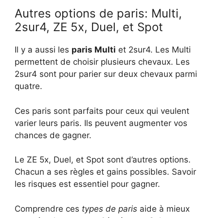
Autres options de paris: Multi,
2sur4, ZE 5x, Duel, et Spot
Il y a aussi les
paris Multi
et 2sur4. Les Multi
permettent de choisir plusieurs chevaux. Les
2sur4 sont pour parier sur deux chevaux parmi
quatre.
Ces paris sont parfaits pour ceux qui veulent
varier leurs paris. Ils peuvent augmenter vos
chances de gagner.
Le ZE 5x, Duel, et Spot sont d’autres options.
Chacun a ses règles et gains possibles. Savoir
les risques est essentiel pour gagner.
Comprendre ces
types de paris
aide à mieux