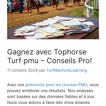
Gagnez avec Tophorse
Turf pmu – Conseils Pro!
11 octobre 2024
par
TurfMachineLearning
Avec nos
prévisions pour les courses PMU
, vous
pouvez améliorer vos résultats. Nos analyses
sont basées sur des données fiables et à jour.
Nous vous aidons à faire des choix éclairés.