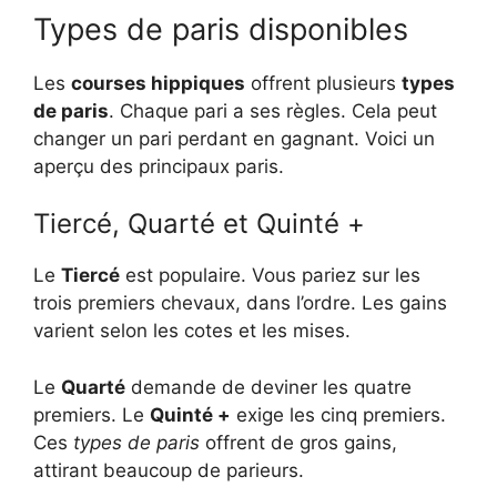
Types de paris disponibles
Les
courses hippiques
offrent plusieurs
types
de paris
. Chaque pari a ses règles. Cela peut
changer un pari perdant en gagnant. Voici un
aperçu des principaux paris.
Tiercé, Quarté et Quinté +
Le
Tiercé
est populaire. Vous pariez sur les
trois premiers chevaux, dans l’ordre. Les gains
varient selon les cotes et les mises.
Le
Quarté
demande de deviner les quatre
premiers. Le
Quinté +
exige les cinq premiers.
Ces
types de paris
offrent de gros gains,
attirant beaucoup de parieurs.