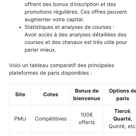
offrent des bonus d’inscription et des
promotions régulières. Ces offres peuvent
augmenter votre capital.
Statistiques et analyses de courses :
Avoir accès à des analyses détaillées des
courses et des chevaux est très utile pour
parier mieux.
Voici un tableau comparatif des principales
plateformes de paris disponibles :
Bonus de
Options d
Site
Cotes
bienvenue
paris
Tiercé
,
100€
PMU
Compétitives
Quarté
,
offerts
Quinté, etc