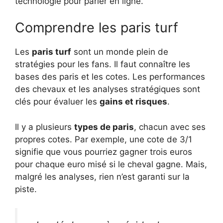
technologie pour parier en ligne.
Comprendre les paris turf
Les
paris turf
sont un monde plein de
stratégies pour les fans. Il faut connaître les
bases des paris et les cotes. Les performances
des chevaux et les analyses stratégiques sont
clés pour évaluer les
gains et risques
.
Il y a plusieurs
types de paris
, chacun avec ses
propres cotes. Par exemple, une cote de 3/1
signifie que vous pourriez gagner trois euros
pour chaque euro misé si le cheval gagne. Mais,
malgré les analyses, rien n’est garanti sur la
piste.