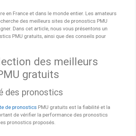
aire en France et dans le monde entier. Les amateurs
echerche des meilleurs sites de pronostics PMU
gner. Dans cet article, nous vous présentons un
stics PMU gratuits, ainsi que des conseils pour
lection des meilleurs
PMU gratuits
ité des pronostics
ite de pronostics
PMU gratuits est la fiabilité et la
ortant de vérifier la performance des pronostics
 des pronostics proposés.