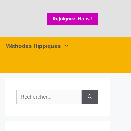
Rejoignez-Nous !
Méthodes Hippiques