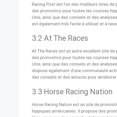
Racing Post est l’un des meilleurs sites de 
des pronostics pour toutes les courses hipp
Unis, ainsi que des conseils et des analyse
est également très facile à utiliser et à navig
3.2 At The Races
At The Races est un autre excellent site de 
des pronostics pour toutes les courses hipp
Unis, ainsi que des conseils et des analyse
dispose également d’une communauté acti
des conseils et des astuces pour améliorer 
3.3 Horse Racing Nation
Horse Racing Nation est un site de pronost
hippiques américaines. Il propose des pron