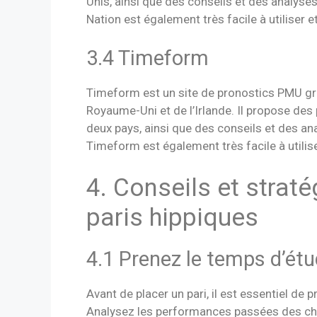
Unis, ainsi que des conseils et des analyse
Nation est également très facile à utiliser et
3.4 Timeform
Timeform est un site de pronostics PMU gra
Royaume-Uni et de l’Irlande. Il propose des
deux pays, ainsi que des conseils et des an
Timeform est également très facile à utiliser
4. Conseils et straté
paris hippiques
4.1 Prenez le temps d’étu
Avant de placer un pari, il est essentiel de 
Analysez les performances passées des chev