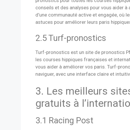
pronostics pour toutes les courses hippique
conseils et des analyses pour vous aider à
d’une communauté active et engagée, où l
astuces pour améliorer leurs paris hippique
2.5 Turf-pronostics
Turf-pronostics est un site de pronostics 
les courses hippiques françaises et interna
vous aider à améliorer vos paris. Turf-pronos
naviguer, avec une interface claire et intuitiv
3. Les meilleurs sit
gratuits à l’internati
3.1 Racing Post