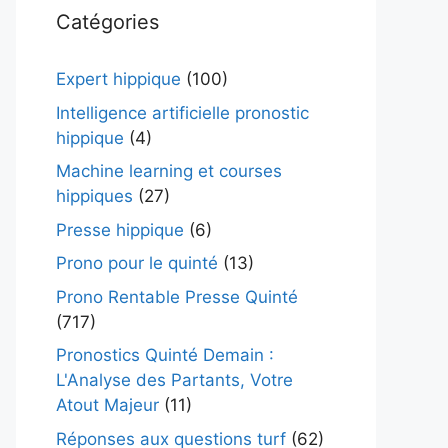
Catégories
Expert hippique
(100)
Intelligence artificielle pronostic
hippique
(4)
Machine learning et courses
hippiques
(27)
Presse hippique
(6)
Prono pour le quinté
(13)
Prono Rentable Presse Quinté
(717)
Pronostics Quinté Demain :
L'Analyse des Partants, Votre
Atout Majeur
(11)
Réponses aux questions turf
(62)