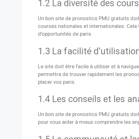
1.2 La diversité des cour
Un bon site de pronostics PMU gratuits doi
courses nationales et internationales. Cel
d’opportunités de paris.
1.3 La facilité d’utilisati
Le site doit être facile à utiliser et à navigu
permettra de trouver rapidement les pronos
placer vos paris.
1.4 Les conseils et les a
Un bon site de pronostics PMU gratuits doi
pour vous aider à mieux comprendre les enje