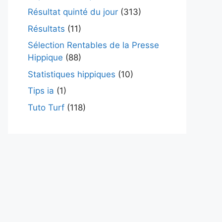
Résultat quinté du jour
(313)
Résultats
(11)
Sélection Rentables de la Presse
Hippique
(88)
Statistiques hippiques
(10)
Tips ia
(1)
Tuto Turf
(118)