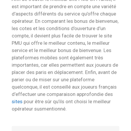
est important de prendre en compte une variété
d’aspects différents du service qu’offre chaque
opérateur. En comparant les bonus de bienvenue,
les cotes et les conditions d’ouverture d’un
compte, il devient plus facile de trouver le site
PMU qui offre le meilleur contenu, le meilleur
service et le meilleur bonus de bienvenue. Les
plateformes mobiles sont également très
importantes, car elles permettent aux joueurs de
placer des paris en déplacement. Enfin, avant de
parier ou de miser sur une plateforme
quelconque, il est conseillé aux joueurs français
d’effectuer une comparaison approfondie des
sites
pour être sûr qu’ils ont choisi le meilleur
opérateur susmentionné.