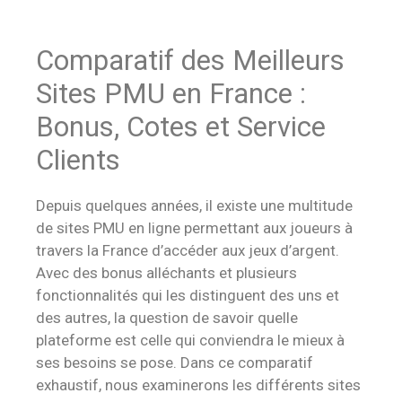
Comparatif des Meilleurs
Sites PMU en France :
Bonus, Cotes et Service
Clients
Depuis quelques années, il existe une multitude
de sites PMU en ligne permettant aux joueurs à
travers la France d’accéder aux jeux d’argent.
Avec des bonus alléchants et plusieurs
fonctionnalités qui les distinguent des uns et
des autres, la question de savoir quelle
plateforme est celle qui conviendra le mieux à
ses besoins se pose. Dans ce comparatif
exhaustif, nous examinerons les différents sites