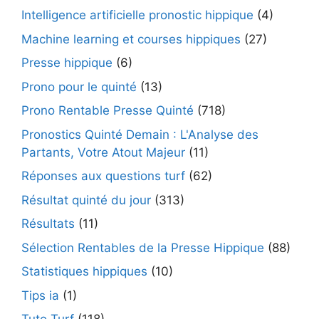
Intelligence artificielle pronostic hippique
(4)
Machine learning et courses hippiques
(27)
Presse hippique
(6)
Prono pour le quinté
(13)
Prono Rentable Presse Quinté
(718)
Pronostics Quinté Demain : L'Analyse des
Partants, Votre Atout Majeur
(11)
Réponses aux questions turf
(62)
Résultat quinté du jour
(313)
Résultats
(11)
Sélection Rentables de la Presse Hippique
(88)
Statistiques hippiques
(10)
Tips ia
(1)