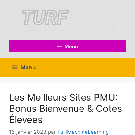
Menu
Menu
Les Meilleurs Sites PMU:
Bonus Bienvenue & Cotes
Élevées
16 janvier 2023
par
TurfMachineLearning