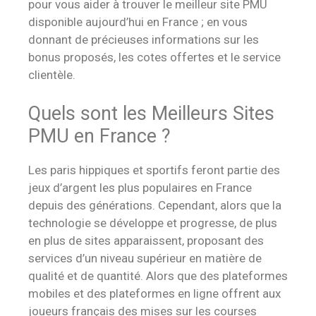
pour vous aider à trouver le meilleur site PMU
disponible aujourd’hui en France ; en vous
donnant de précieuses informations sur les
bonus proposés, les cotes offertes et le service
clientèle.
Quels sont les Meilleurs Sites
PMU en France ?
Les paris hippiques et sportifs feront partie des
jeux d’argent les plus populaires en France
depuis des générations. Cependant, alors que la
technologie se développe et progresse, de plus
en plus de sites apparaissent, proposant des
services d’un niveau supérieur en matière de
qualité et de quantité. Alors que des plateformes
mobiles et des plateformes en ligne offrent aux
joueurs français des mises sur les courses