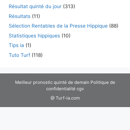
Résultat quinté du jour
(313)
Résultats
(11)
Sélection Rentables de la Presse Hippique
(88)
Statistiques hippiques
(10)
Tips ia
(1)
Tuto Turf
(118)
Meilleur pronostic quinté de demain
Politique de
confidentialité
cgv
@ Turf-ia.com