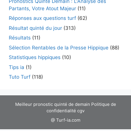
Pronostics Quinté Demain : L'Analyse des
Partants, Votre Atout Majeur
(11)
Réponses aux questions turf
(62)
Résultat quinté du jour
(313)
Résultats
(11)
Sélection Rentables de la Presse Hippique
(88)
Statistiques hippiques
(10)
Tips ia
(1)
Tuto Turf
(118)
Meilleur pronostic quinté de demain
Politique de
confidentialité
cgv
@ Turf-ia.com