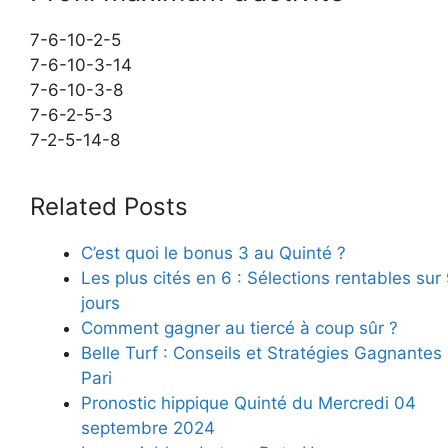
7-6-10-2-5
7-6-10-3-14
7-6-10-3-8
7-6-2-5-3
7-2-5-14-8
Related Posts
C’est quoi le bonus 3 au Quinté ?
Les plus cités en 6 : Sélections rentables sur
jours
Comment gagner au tiercé à coup sûr ?
Belle Turf : Conseils et Stratégies Gagnantes
Pari
Pronostic hippique Quinté du Mercredi 04
septembre 2024