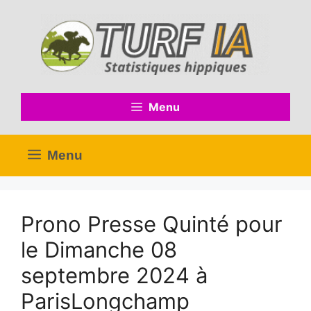
Aller
au
contenu
Menu
Menu
Prono Presse Quinté pour
le Dimanche 08
septembre 2024 à
ParisLongchamp