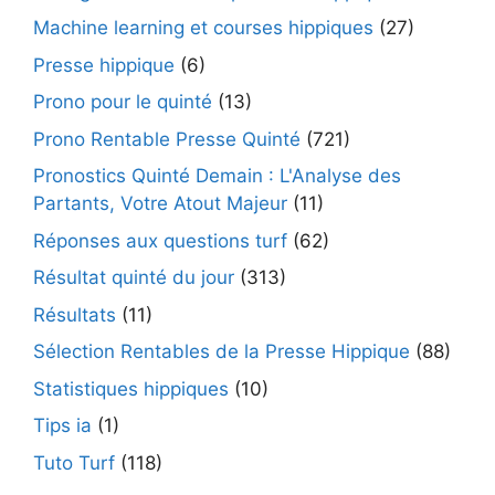
Machine learning et courses hippiques
(27)
Presse hippique
(6)
Prono pour le quinté
(13)
Prono Rentable Presse Quinté
(721)
Pronostics Quinté Demain : L'Analyse des
Partants, Votre Atout Majeur
(11)
Réponses aux questions turf
(62)
Résultat quinté du jour
(313)
Résultats
(11)
Sélection Rentables de la Presse Hippique
(88)
Statistiques hippiques
(10)
Tips ia
(1)
Tuto Turf
(118)