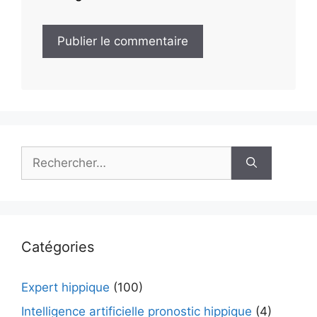
Rechercher :
Catégories
Expert hippique
(100)
Intelligence artificielle pronostic hippique
(4)