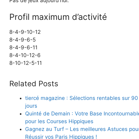
Pas de jeux aujourd’hui.
Profil maximum d’activité
8-4-9-10-12
8-4-9-6-5
8-4-9-6-11
8-4-10-12-6
8-10-12-5-11
Related Posts
tiercé magazine : Sélections rentables sur 90
jours
Quinté de Demain : Votre Base Incontournabl
pour les Courses Hippiques
Gagnez au Turf – Les meilleures Astuces pou
Réussir vos Paris Hippiques !