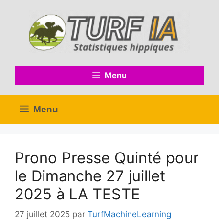
Aller
au
contenu
Menu
Menu
Prono Presse Quinté pour
le Dimanche 27 juillet
2025 à LA TESTE
27 juillet 2025
par
TurfMachineLearning