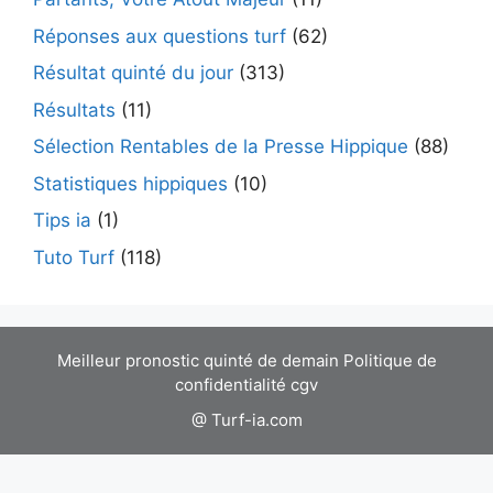
Réponses aux questions turf
(62)
Résultat quinté du jour
(313)
Résultats
(11)
Sélection Rentables de la Presse Hippique
(88)
Statistiques hippiques
(10)
Tips ia
(1)
Tuto Turf
(118)
Meilleur pronostic quinté de demain
Politique de
confidentialité
cgv
@ Turf-ia.com