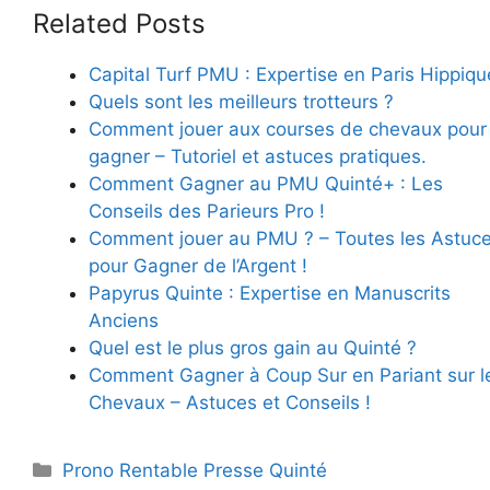
Related Posts
Capital Turf PMU : Expertise en Paris Hippiqu
Quels sont les meilleurs trotteurs ?
Comment jouer aux courses de chevaux pour
gagner – Tutoriel et astuces pratiques.
Comment Gagner au PMU Quinté+ : Les
Conseils des Parieurs Pro !
Comment jouer au PMU ? – Toutes les Astuc
pour Gagner de l’Argent !
Papyrus Quinte : Expertise en Manuscrits
Anciens
Quel est le plus gros gain au Quinté ?
Comment Gagner à Coup Sur en Pariant sur l
Chevaux – Astuces et Conseils !
Catégories
Prono Rentable Presse Quinté