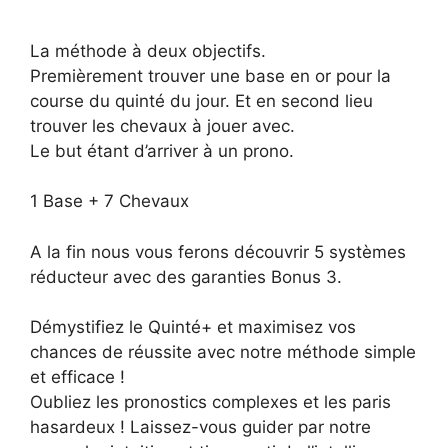
La méthode à deux objectifs.
Premièrement trouver une base en or pour la
course du quinté du jour. Et en second lieu
trouver les chevaux à jouer avec.
Le but étant d’arriver à un prono.
1 Base + 7 Chevaux
A la fin nous vous ferons découvrir 5 systèmes
réducteur avec des garanties Bonus 3.
Démystifiez le Quinté+ et maximisez vos
chances de réussite avec notre méthode simple
et efficace !
Oubliez les pronostics complexes et les paris
hasardeux ! Laissez-vous guider par notre