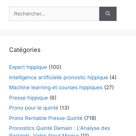
Rechercher :
Catégories
Expert hippique
(100)
Intelligence artificielle pronostic hippique
(4)
Machine learning et courses hippiques
(27)
Presse hippique
(6)
Prono pour le quinté
(13)
Prono Rentable Presse Quinté
(718)
Pronostics Quinté Demain : L'Analyse des
Partants, Votre Atout Majeur
(11)