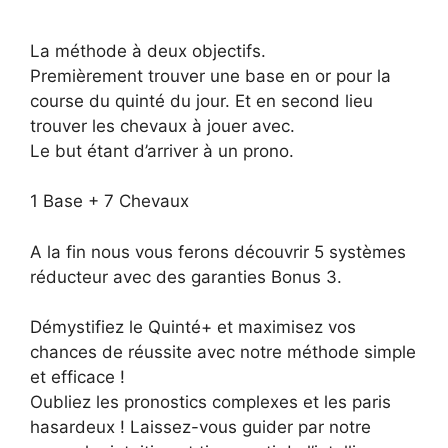
La méthode à deux objectifs.
Premièrement trouver une base en or pour la
course du quinté du jour. Et en second lieu
trouver les chevaux à jouer avec.
Le but étant d’arriver à un prono.
1 Base + 7 Chevaux
A la fin nous vous ferons découvrir 5 systèmes
réducteur avec des garanties Bonus 3.
Démystifiez le Quinté+ et maximisez vos
chances de réussite avec notre méthode simple
et efficace !
Oubliez les pronostics complexes et les paris
hasardeux ! Laissez-vous guider par notre