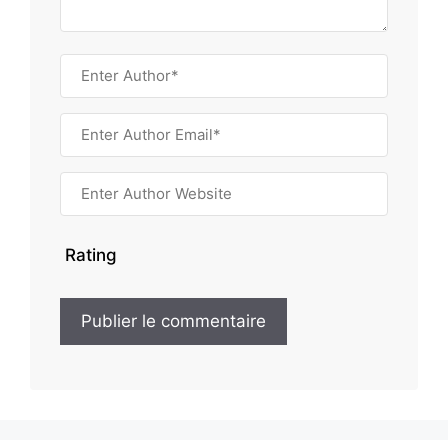
Rating