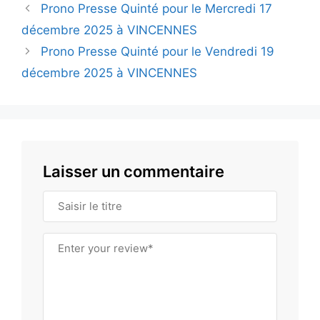
Prono Presse Quinté pour le Mercredi 17
décembre 2025 à VINCENNES
Prono Presse Quinté pour le Vendredi 19
décembre 2025 à VINCENNES
Laisser un commentaire