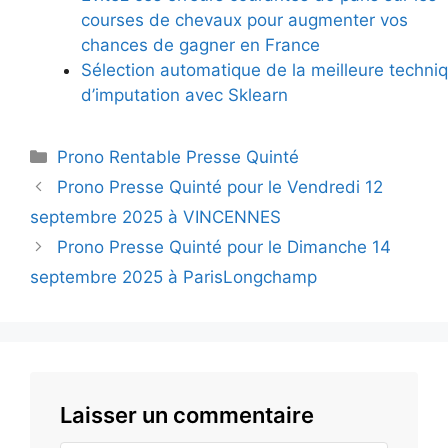
courses de chevaux pour augmenter vos
chances de gagner en France
Sélection automatique de la meilleure techni
d’imputation avec Sklearn
Catégories
Prono Rentable Presse Quinté
Prono Presse Quinté pour le Vendredi 12
septembre 2025 à VINCENNES
Prono Presse Quinté pour le Dimanche 14
septembre 2025 à ParisLongchamp
Laisser un commentaire