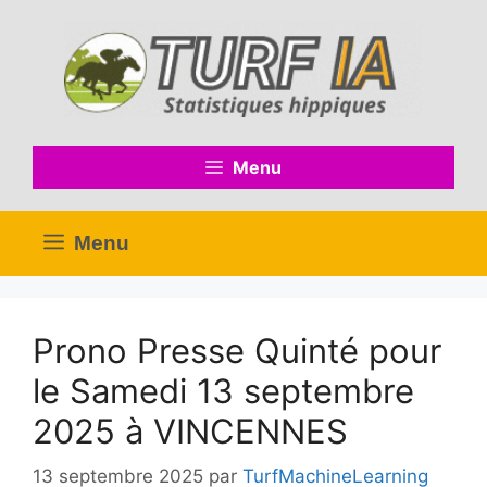
Aller
au
contenu
Menu
Menu
Prono Presse Quinté pour
le Samedi 13 septembre
2025 à VINCENNES
13 septembre 2025
par
TurfMachineLearning