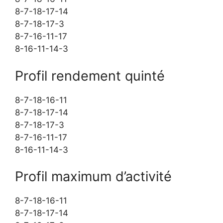
8-7-18-17-14
8-7-18-17-3
8-7-16-11-17
8-16-11-14-3
Profil rendement quinté
8-7-18-16-11
8-7-18-17-14
8-7-18-17-3
8-7-16-11-17
8-16-11-14-3
Profil maximum d’activité
8-7-18-16-11
8-7-18-17-14