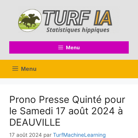
Aller
au
contenu
Menu
Menu
Prono Presse Quinté pour
le Samedi 17 août 2024 à
DEAUVILLE
17 août 2024
par
TurfMachineLearning