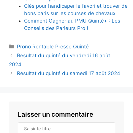
Clés pour handicaper le favori et trouver de
bons paris sur les courses de chevaux
Comment Gagner au PMU Quinté+ : Les
Conseils des Parieurs Pro !
Catégories
Prono Rentable Presse Quinté
Résultat du quinté du vendredi 16 août
2024
Résultat du quinté du samedi 17 août 2024
Laisser un commentaire