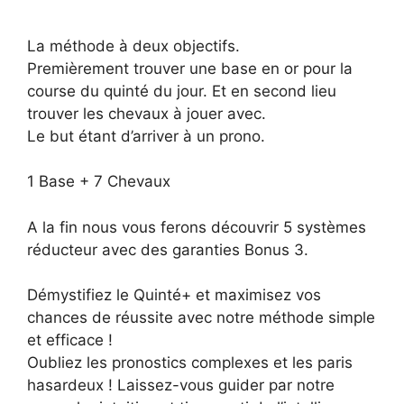
La méthode à deux objectifs.
Premièrement trouver une base en or pour la
course du quinté du jour. Et en second lieu
trouver les chevaux à jouer avec.
Le but étant d’arriver à un prono.
1 Base + 7 Chevaux
A la fin nous vous ferons découvrir 5 systèmes
réducteur avec des garanties Bonus 3.
Démystifiez le Quinté+ et maximisez vos
chances de réussite avec notre méthode simple
et efficace !
Oubliez les pronostics complexes et les paris
hasardeux ! Laissez-vous guider par notre