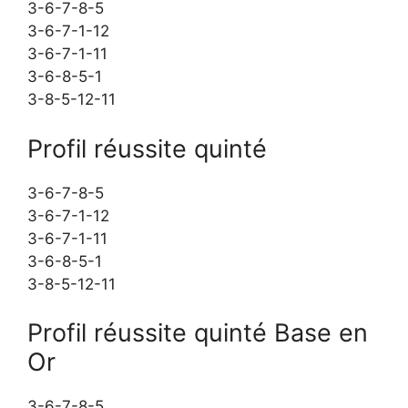
3-6-7-8-5
3-6-7-1-12
3-6-7-1-11
3-6-8-5-1
3-8-5-12-11
Profil réussite quinté
3-6-7-8-5
3-6-7-1-12
3-6-7-1-11
3-6-8-5-1
3-8-5-12-11
Profil réussite quinté Base en
Or
3-6-7-8-5