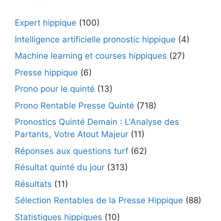
Expert hippique
(100)
Intelligence artificielle pronostic hippique
(4)
Machine learning et courses hippiques
(27)
Presse hippique
(6)
Prono pour le quinté
(13)
Prono Rentable Presse Quinté
(718)
Pronostics Quinté Demain : L'Analyse des
Partants, Votre Atout Majeur
(11)
Réponses aux questions turf
(62)
Résultat quinté du jour
(313)
Résultats
(11)
Sélection Rentables de la Presse Hippique
(88)
Statistiques hippiques
(10)