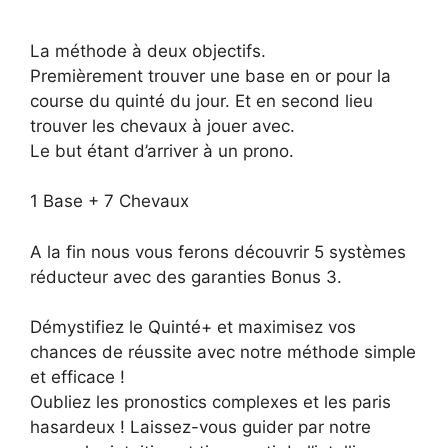
La méthode à deux objectifs.
Premièrement trouver une base en or pour la
course du quinté du jour. Et en second lieu
trouver les chevaux à jouer avec.
Le but étant d’arriver à un prono.
1 Base + 7 Chevaux
A la fin nous vous ferons découvrir 5 systèmes
réducteur avec des garanties Bonus 3.
Démystifiez le Quinté+ et maximisez vos
chances de réussite avec notre méthode simple
et efficace !
Oubliez les pronostics complexes et les paris
hasardeux ! Laissez-vous guider par notre