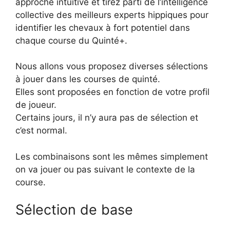
approche intuitive et tirez parti de l’intelligence
collective des meilleurs experts hippiques pour
identifier les chevaux à fort potentiel dans
chaque course du Quinté+.
Nous allons vous proposez diverses sélections
à jouer dans les courses de quinté.
Elles sont proposées en fonction de votre profil
de joueur.
Certains jours, il n’y aura pas de sélection et
c’est normal.
Les combinaisons sont les mêmes simplement
on va jouer ou pas suivant le contexte de la
course.
Sélection de base