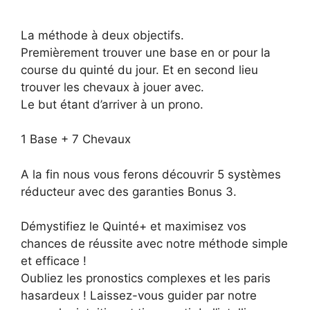
La méthode à deux objectifs.
Premièrement trouver une base en or pour la
course du quinté du jour. Et en second lieu
trouver les chevaux à jouer avec.
Le but étant d’arriver à un prono.
1 Base + 7 Chevaux
A la fin nous vous ferons découvrir 5 systèmes
réducteur avec des garanties Bonus 3.
Démystifiez le Quinté+ et maximisez vos
chances de réussite avec notre méthode simple
et efficace !
Oubliez les pronostics complexes et les paris
hasardeux ! Laissez-vous guider par notre