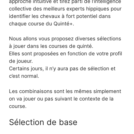
approche intuitive et tirez parti de l’intelligence
collective des meilleurs experts hippiques pour
identifier les chevaux à fort potentiel dans
chaque course du Quinté+.
Nous allons vous proposez diverses sélections
à jouer dans les courses de quinté.
Elles sont proposées en fonction de votre profil
de joueur.
Certains jours, il n’y aura pas de sélection et
c’est normal.
Les combinaisons sont les mêmes simplement
on va jouer ou pas suivant le contexte de la
course.
Sélection de base