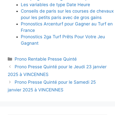
Les variables de type Date Heure
Conseils de paris sur les courses de chevaux
pour les petits paris avec de gros gains
Pronostics Arcenturf pour Gagner au Turf en
France
Pronostics 2ga Turf Prêts Pour Votre Jeu
Gagnant
Catégories
Prono Rentable Presse Quinté
Prono Presse Quinté pour le Jeudi 23 janvier
2025 à VINCENNES
Prono Presse Quinté pour le Samedi 25
janvier 2025 à VINCENNES