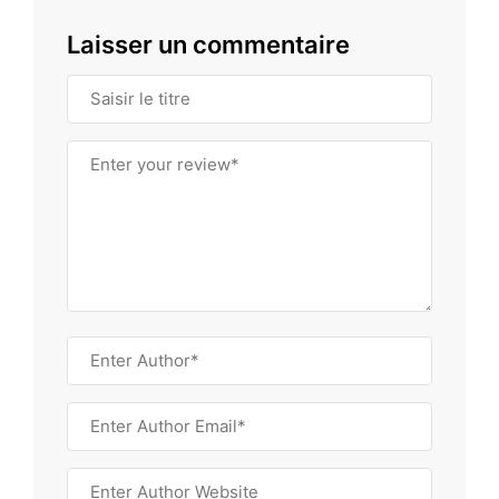
Laisser un commentaire