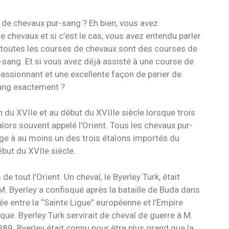
 de chevaux pur-sang ?
Eh bien, vous avez
chevaux et si c’est le cas, vous avez entendu parler
toutes les courses de chevaux sont des courses de
ang. Et si vous avez déjà assisté à une course de
ssionnant et une excellente façon de parier de
-sang exactement ?
 du XVIIe et au début du XVIIIe siècle lorsque trois
lors souvent appelé l’Orient. Tous les chevaux pur-
ge à au moins un des trois étalons importés du
ébut du XVIIe siècle.
e tout l’Orient. Un cheval, le Byerley Turk, était
 Byerley a confisqué après la bataille de Buda dans
ée entre la “Sainte Ligue” européenne et l’Empire
rque. Byerley Turk servirait de cheval de guerre à M.
989. Byerley était connu pour être plus grand que la