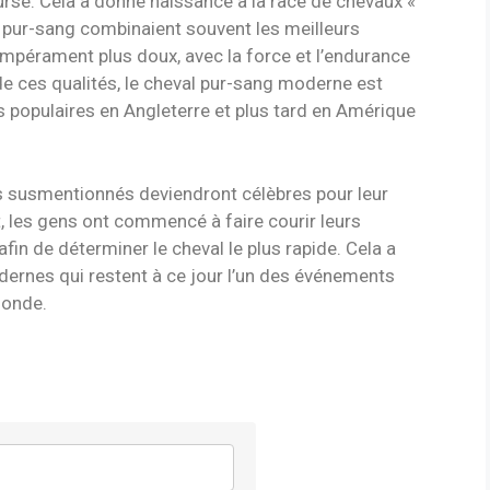
urse. Cela a donné naissance à la race de chevaux «
pur-sang combinaient souvent les meilleurs
mpérament plus doux, avec la force et l’endurance
e ces qualités, le cheval pur-sang moderne est
s populaires en Angleterre et plus tard en Amérique
as susmentionnés deviendront célèbres pour leur
t, les gens ont commencé à faire courir leurs
fin de déterminer le cheval le plus rapide. Cela a
ernes qui restent à ce jour l’un des événements
monde.