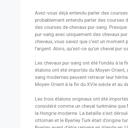
Avez-vous déjà entendu parler des courses
probablement entendu parler des courses de 
des courses de chevaux pur-sang. Presque 
pur-sang avec uniquement des chevaux pur-s
chevaux, vous savez que c’est un moment pa
l’argent. Alors, qu’est-ce qu’un cheval pur
Les chevaux pur-sang ont été fondés à la fin
étalons ont été importés du Moyen-Orient, a
sang modernes peuvent retracer leur hérita
Moyen-Orient à la fin du XVIe siècle et au d
Les trois étalons originaux ont été importés d
considéré comme un cheval turkmène que M.
la Hongrie moderne. La bataille s’est déroul
ottoman et le Byerley Turk était d’origine tu
Byerley avant d’être ramené en Irlande en 1