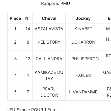
Rapports PMU
Place
N°
Cheval
Jockey
E
1
14
ASTALAVISTA
K.NABET
M.
H
2
8
KEL STORY
J.CHARRON
R
3
12
CALLIANDRA
L.PHILIPPERON
KAMIKAZE DU
GAB
4
1
F.GILES
TAY
PEARL
P
5
7
L.VANDAMME
DOCTOR
R
JEU Simple POUR 1 Euro