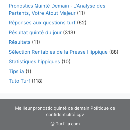
Pronostics Quinté Demain : L'Analyse des
Partants, Votre Atout Majeur
(11)
Réponses aux questions turf
(62)
Résultat quinté du jour
(313)
Résultats
(11)
Sélection Rentables de la Presse Hippique
(88)
Statistiques hippiques
(10)
Tips ia
(1)
Tuto Turf
(118)
Meilleur pronostic quinté de demain
Politique de
confidentialité
cgv
@ Turf-ia.com