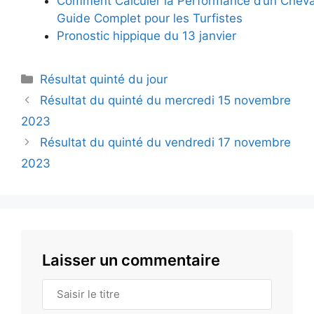
Comment Calculer la Performance d’un Cheval
Guide Complet pour les Turfistes
Pronostic hippique du 13 janvier
Catégories
Résultat quinté du jour
Résultat du quinté du mercredi 15 novembre
2023
Résultat du quinté du vendredi 17 novembre
2023
Laisser un commentaire