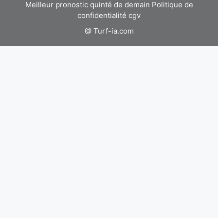
Meilleur pronostic quinté de demain
Politique de
confidentialité
cgv
@ Turf-ia.com