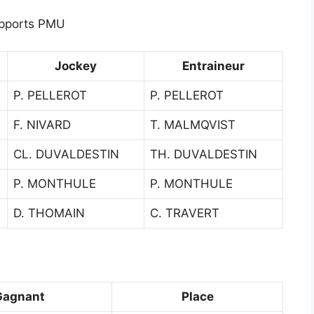
pports PMU
Jockey
Entraineur
P. PELLEROT
P. PELLEROT
F. NIVARD
T. MALMQVIST
CL. DUVALDESTIN
TH. DUVALDESTIN
P. MONTHULE
P. MONTHULE
D. THOMAIN
C. TRAVERT
Gagnant
Place