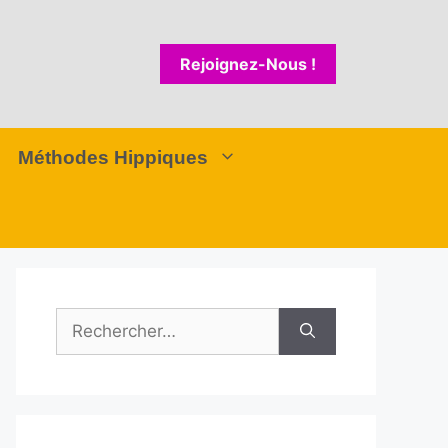
Rejoignez-Nous !
Méthodes Hippiques
Rechercher :