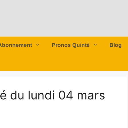
Abonnement
Pronos Quinté
Blog
té du lundi 04 mars