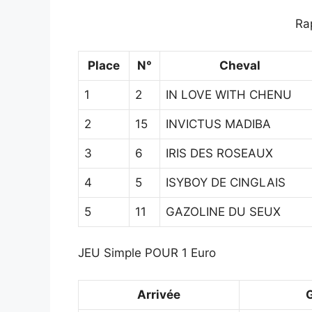
Ra
Place
N°
Cheval
1
2
IN LOVE WITH CHENU
2
15
INVICTUS MADIBA
3
6
IRIS DES ROSEAUX
4
5
ISYBOY DE CINGLAIS
5
11
GAZOLINE DU SEUX
JEU Simple POUR 1 Euro
Arrivée