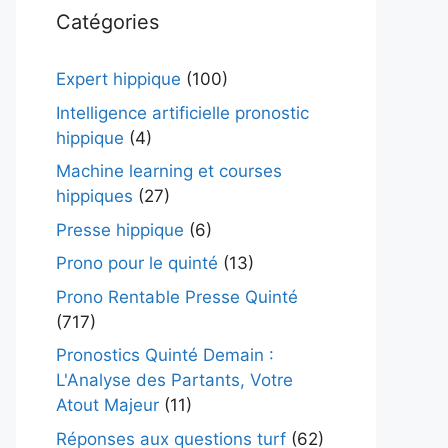
Catégories
Expert hippique
(100)
Intelligence artificielle pronostic
hippique
(4)
Machine learning et courses
hippiques
(27)
Presse hippique
(6)
Prono pour le quinté
(13)
Prono Rentable Presse Quinté
(717)
Pronostics Quinté Demain :
L'Analyse des Partants, Votre
Atout Majeur
(11)
Réponses aux questions turf
(62)