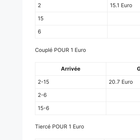
2
15.1 Euro
15
6
Couplé POUR 1 Euro
Arrivée
2-15
20.7 Euro
2-6
15-6
Tiercé POUR 1 Euro