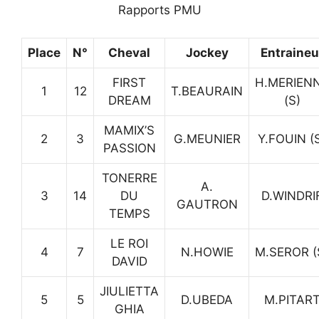
Rapports PMU
Place
N°
Cheval
Jockey
Entraineu
FIRST
H.MERIEN
1
12
T.BEAURAIN
DREAM
(S)
MAMIX’S
2
3
G.MEUNIER
Y.FOUIN (
PASSION
TONERRE
A.
3
14
DU
D.WINDRI
GAUTRON
TEMPS
LE ROI
4
7
N.HOWIE
M.SEROR (
DAVID
JIULIETTA
5
5
D.UBEDA
M.PITAR
GHIA