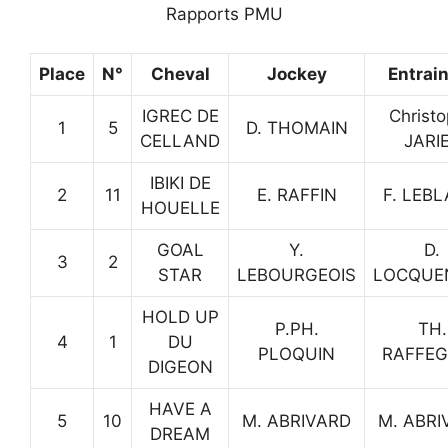
Rapports PMU
Place
N°
Cheval
Jockey
Entrai
IGREC DE
Christ
1
5
D. THOMAIN
CELLAND
JARI
IBIKI DE
2
11
E. RAFFIN
F. LEB
HOUELLE
GOAL
Y.
D.
3
2
STAR
LEBOURGEOIS
LOCQUE
HOLD UP
P.PH.
TH.
4
1
DU
PLOQUIN
RAFFE
DIGEON
HAVE A
5
10
M. ABRIVARD
M. ABRI
DREAM