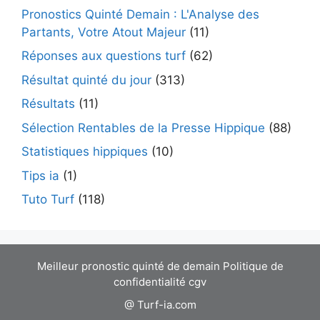
Pronostics Quinté Demain : L'Analyse des
Partants, Votre Atout Majeur
(11)
Réponses aux questions turf
(62)
Résultat quinté du jour
(313)
Résultats
(11)
Sélection Rentables de la Presse Hippique
(88)
Statistiques hippiques
(10)
Tips ia
(1)
Tuto Turf
(118)
Meilleur pronostic quinté de demain
Politique de
confidentialité
cgv
@ Turf-ia.com