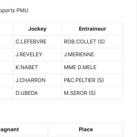
pports PMU
Jockey
Entraineur
C.LEFEBVRE
ROB.COLLET (S)
J.REVELEY
J.MERIENNE
K.NABET
MME D.MELE
J.CHARRON
P&C.PELTIER (S)
D.UBEDA
M.SEROR (S)
agnant
Place