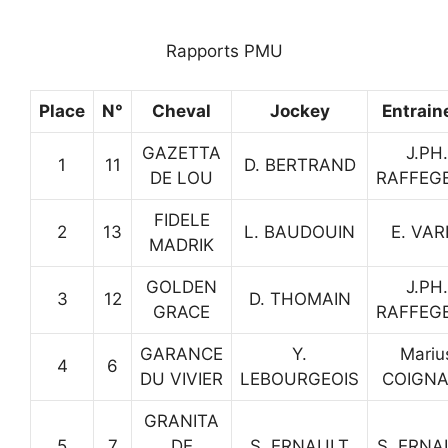
Rapports PMU
Place
N°
Cheval
Jockey
Entrain
GAZETTA
J.PH.
1
11
D. BERTRAND
DE LOU
RAFFEG
FIDELE
2
13
L. BAUDOUIN
E. VAR
MADRIK
GOLDEN
J.PH.
3
12
D. THOMAIN
GRACE
RAFFEG
GARANCE
Y.
Mariu
4
6
DU VIVIER
LEBOURGEOIS
COIGN
GRANITA
5
7
DE
S. ERNAULT
S. ERNA