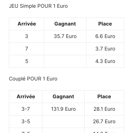
JEU Simple POUR 1 Euro
Arrivée
Gagnant
Place
3
35.7 Euro
6.6 Euro
7
3.7 Euro
5
4.3 Euro
Couplé POUR 1 Euro
Arrivée
Gagnant
Place
3-7
131.9 Euro
28.1 Euro
3-5
26.7 Euro