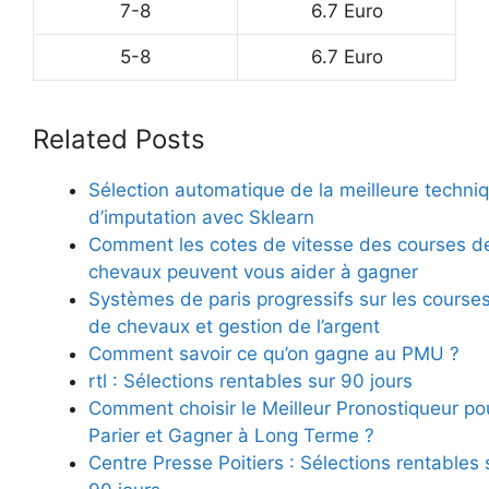
7-8
6.7 Euro
5-8
6.7 Euro
Related Posts
Sélection automatique de la meilleure techni
d’imputation avec Sklearn
Comment les cotes de vitesse des courses d
chevaux peuvent vous aider à gagner
Systèmes de paris progressifs sur les course
de chevaux et gestion de l’argent
Comment savoir ce qu’on gagne au PMU ?
rtl : Sélections rentables sur 90 jours
Comment choisir le Meilleur Pronostiqueur po
Parier et Gagner à Long Terme ?
Centre Presse Poitiers : Sélections rentables 