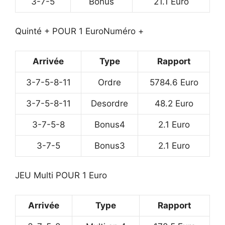
3-7-5
Bonus
21.1 Euro
Quinté + POUR 1 Euro
Numéro +
Arrivée
Type
Rapport
3-7-5-8-11
Ordre
5784.6 Euro
3-7-5-8-11
Desordre
48.2 Euro
3-7-5-8
Bonus4
2.1 Euro
3-7-5
Bonus3
2.1 Euro
JEU Multi POUR 1 Euro
Arrivée
Type
Rapport