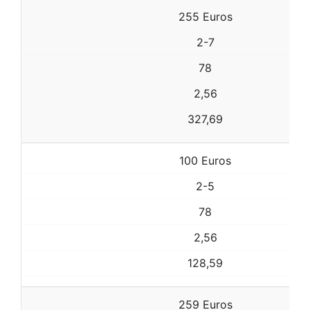
255 Euros
2-7
78
2,56
327,69
100 Euros
2-5
78
2,56
128,59
259 Euros