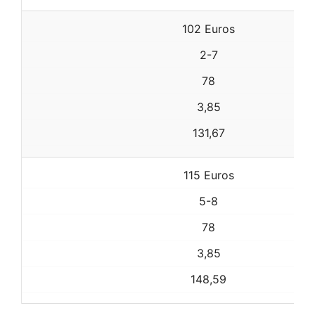
102 Euros
2-7
78
3,85
131,67
115 Euros
5-8
78
3,85
148,59