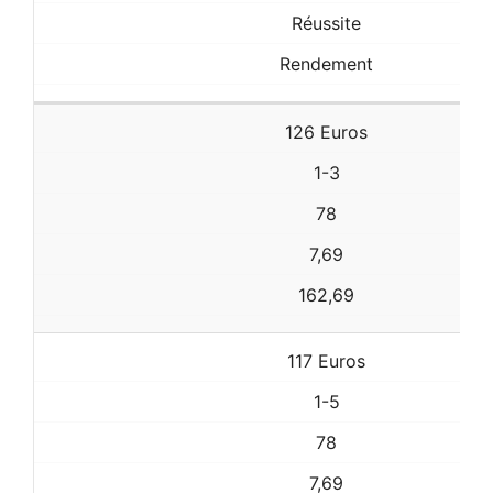
Réussite
Rendement
126 Euros
1-3
78
7,69
162,69
117 Euros
1-5
78
7,69