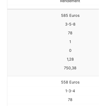
Rendement
585 Euros
3-5-8
78
1
0
1,28
750,38
558 Euros
1-3-4
78