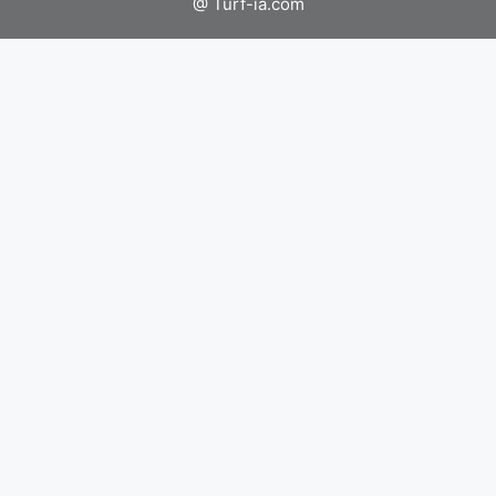
@ Turf-ia.com