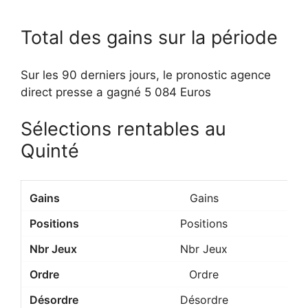
Total des gains sur la période
Sur les 90 derniers jours, le pronostic agence
direct presse a gagné 5 084 Euros
Sélections rentables au
Quinté
Gains
Positions
Nbr Jeux
Ordre
Désordre