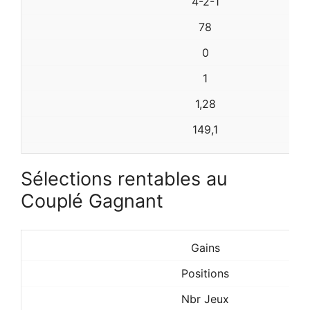
4-2-1
78
0
1
1,28
149,1
Sélections rentables au
Couplé Gagnant
Gains
Positions
Nbr Jeux