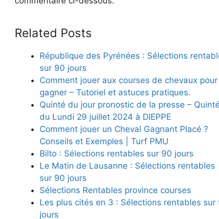
commentaire ci-dessous.
Related Posts
République des Pyrénées : Sélections rentab
sur 90 jours
Comment jouer aux courses de chevaux pour
gagner – Tutoriel et astuces pratiques.
Quinté du jour pronostic de la presse – Quint
du Lundi 29 juillet 2024 à DIEPPE
Comment jouer un Cheval Gagnant Placé ?
Conseils et Exemples | Turf PMU
Bilto : Sélections rentables sur 90 jours
Le Matin de Lausanne : Sélections rentables
sur 90 jours
Sélections Rentables province courses
Les plus cités en 3 : Sélections rentables sur
jours