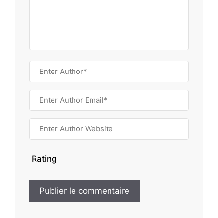
Rating