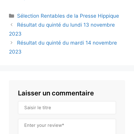
Catégories
Sélection Rentables de la Presse Hippique
Résultat du quinté du lundi 13 novembre
2023
Résultat du quinté du mardi 14 novembre
2023
Laisser un commentaire