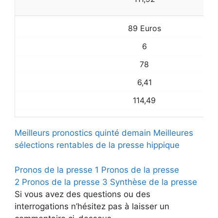
89 Euros
6
78
6,41
114,49
Meilleurs pronostics quinté demain
Meilleures
sélections rentables de la presse hippique
Pronos de la presse 1
Pronos de la presse
2
Pronos de la presse 3
Synthèse de la presse
Si vous avez des questions ou des
interrogations n’hésitez pas à laisser un