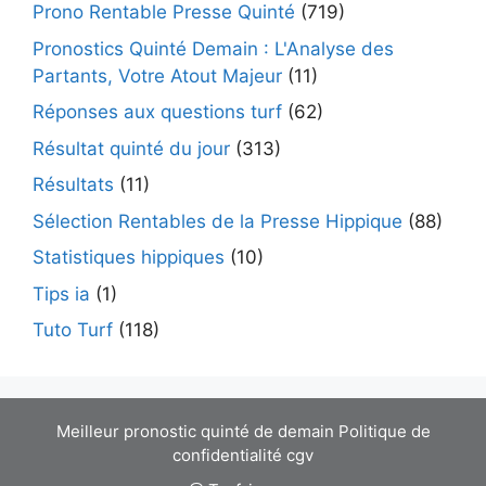
Prono Rentable Presse Quinté
(719)
Pronostics Quinté Demain : L'Analyse des
Partants, Votre Atout Majeur
(11)
Réponses aux questions turf
(62)
Résultat quinté du jour
(313)
Résultats
(11)
Sélection Rentables de la Presse Hippique
(88)
Statistiques hippiques
(10)
Tips ia
(1)
Tuto Turf
(118)
Meilleur pronostic quinté de demain
Politique de
confidentialité
cgv