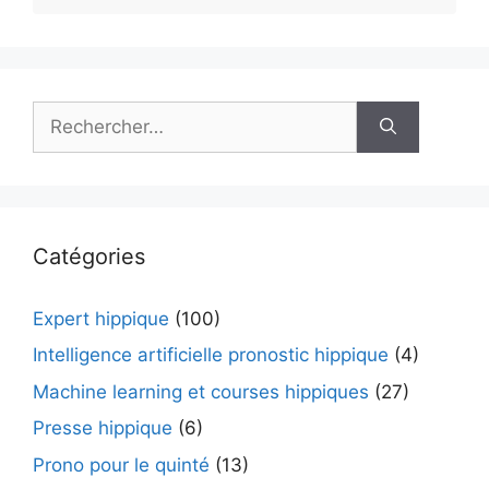
Rechercher :
Catégories
Expert hippique
(100)
Intelligence artificielle pronostic hippique
(4)
Machine learning et courses hippiques
(27)
Presse hippique
(6)
Prono pour le quinté
(13)