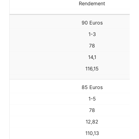
Rendement
90 Euros
1-3
78
14,1
116,15
85 Euros
1-5
78
12,82
110,13