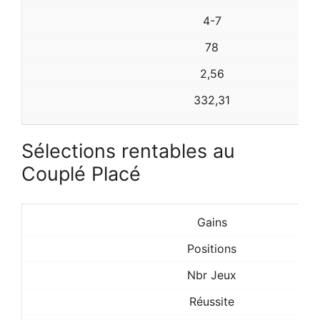
4-7
78
2,56
332,31
Sélections rentables au
Couplé Placé
Gains
Positions
Nbr Jeux
Réussite