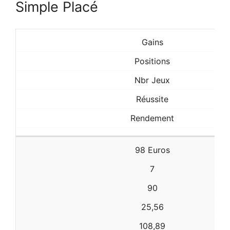
Simple Placé
Gains
Positions
Nbr Jeux
Réussite
Rendement
98 Euros
7
90
25,56
108,89