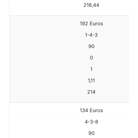
218,44
192 Euros
1-4-3
90
0
1
1,11
214
134 Euros
4-3-8
90