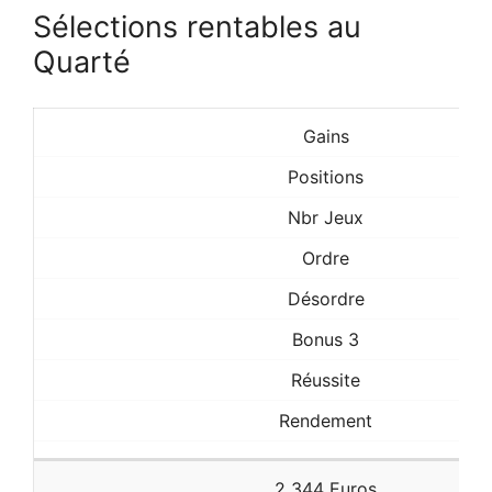
Sélections rentables au
Quarté
Gains
Positions
Nbr Jeux
Ordre
Désordre
Bonus 3
Réussite
Rendement
2 344 Euros