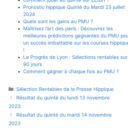
Pronostic hippique Quinté du Mardi 23 juillet
2024
Quels sont les gains au PMU ?
Maîtrisez l’art des paris : Découvrez les
meilleures prédictions gagnantes du PMU po
un succès imbattable sur les courses hippiqu
!
Le Progrès de Lyon : Sélections rentables sur
90 jours
Comment gagner à chaque fois au PMU ?
Catégories
Sélection Rentables de la Presse Hippique
Résultat du quinté du lundi 13 novembre
2023
Résultat du quinté du mardi 14 novembre
2023