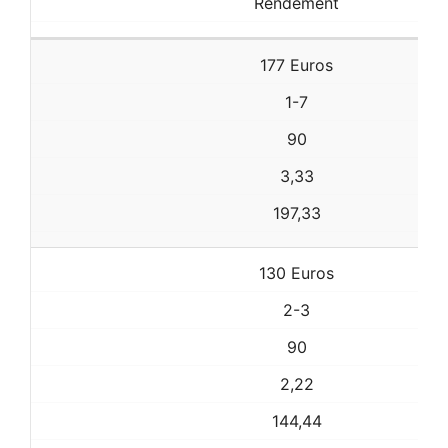
Rendement
177 Euros
1-7
90
3,33
197,33
130 Euros
2-3
90
2,22
144,44