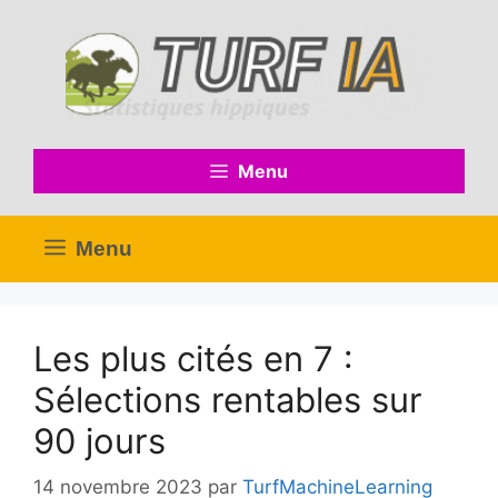
Aller
au
contenu
Menu
Menu
Les plus cités en 7 :
Sélections rentables sur
90 jours
14 novembre 2023
par
TurfMachineLearning