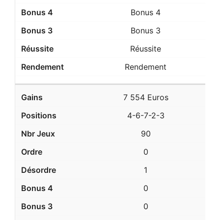
Bonus 4
Bonus 3
Réussite
Rendement
7 554 Euros
4-6-7-2-3
90
0
1
0
0