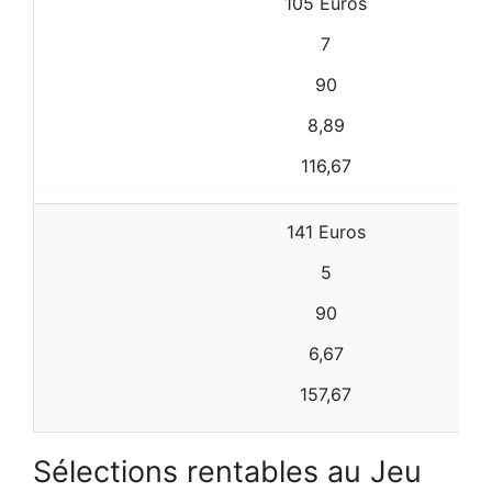
105 Euros
7
90
8,89
116,67
141 Euros
5
90
6,67
157,67
Sélections rentables au Jeu