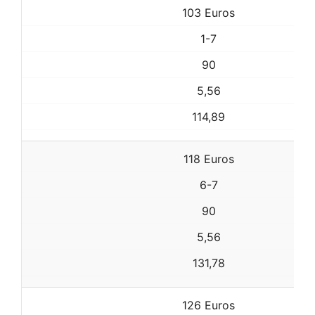
103 Euros
1-7
90
5,56
114,89
118 Euros
6-7
90
5,56
131,78
126 Euros