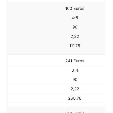
100 Euros
4-5
90
2,22
111,78
241 Euros
3-4
90
2,22
268,78