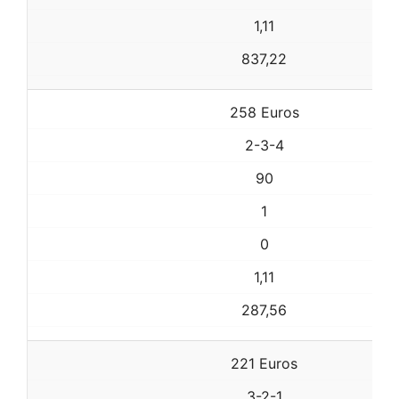
1,11
837,22
258 Euros
2-3-4
90
1
0
1,11
287,56
221 Euros
3-2-1