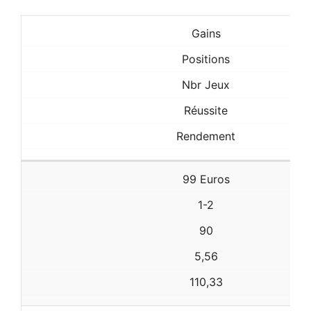
Gains
Positions
Nbr Jeux
Réussite
Rendement
99 Euros
1-2
90
5,56
110,33