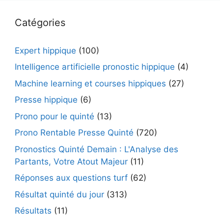
Catégories
Expert hippique
(100)
Intelligence artificielle pronostic hippique
(4)
Machine learning et courses hippiques
(27)
Presse hippique
(6)
Prono pour le quinté
(13)
Prono Rentable Presse Quinté
(720)
Pronostics Quinté Demain : L'Analyse des
Partants, Votre Atout Majeur
(11)
Réponses aux questions turf
(62)
Résultat quinté du jour
(313)
Résultats
(11)