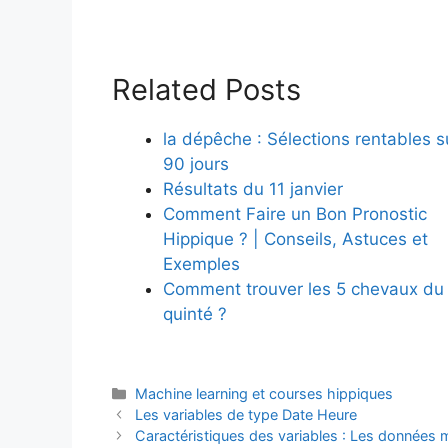
Related Posts
la dépêche : Sélections rentables s
90 jours
Résultats du 11 janvier
Comment Faire un Bon Pronostic
Hippique ? | Conseils, Astuces et
Exemples
Comment trouver les 5 chevaux du
quinté ?
Machine learning et courses hippiques
Les variables de type Date Heure
Caractéristiques des variables : Les données