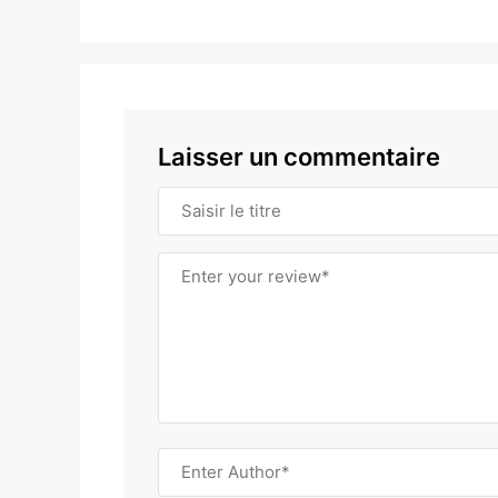
Laisser un commentaire