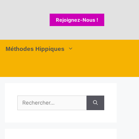
Rejoignez-Nous !
Méthodes Hippiques