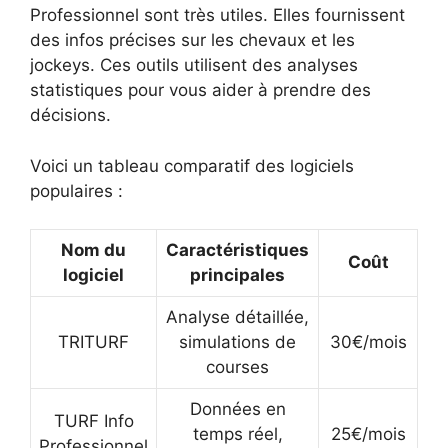
Professionnel sont très utiles. Elles fournissent
des infos précises sur les chevaux et les
jockeys. Ces outils utilisent des analyses
statistiques pour vous aider à prendre des
décisions.
Voici un tableau comparatif des logiciels
populaires :
Nom du
Caractéristiques
Coût
logiciel
principales
Analyse détaillée,
TRITURF
simulations de
30€/mois
courses
Données en
TURF Info
temps réel,
25€/mois
Professionnel