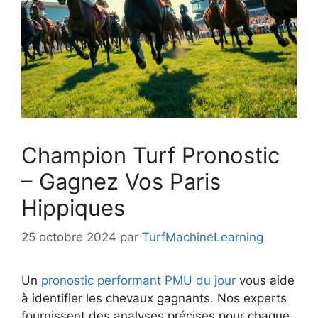
Champion Turf Pronostic
– Gagnez Vos Paris
Hippiques
25 octobre 2024
par
TurfMachineLearning
Un
pronostic performant PMU du jour
vous aide
à identifier les chevaux gagnants. Nos experts
fournissent des analyses précises pour chaque