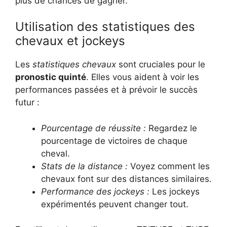
plus de chances de gagner.
Utilisation des statistiques des
chevaux et jockeys
Les
statistiques chevaux
sont cruciales pour le
pronostic quinté
. Elles vous aident à voir les
performances passées et à prévoir le succès
futur :
Pourcentage de réussite :
Regardez le
pourcentage de victoires de chaque
cheval.
Stats de la distance :
Voyez comment les
chevaux font sur des distances similaires.
Performance des jockeys :
Les jockeys
expérimentés peuvent changer tout.