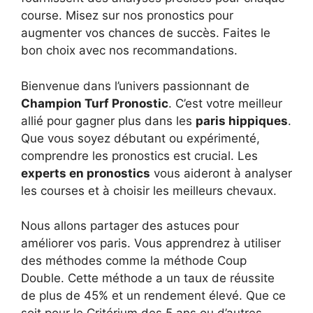
course. Misez sur nos pronostics pour
augmenter vos chances de succès. Faites le
bon choix avec nos recommandations.
Bienvenue dans l’univers passionnant de
Champion Turf Pronostic
. C’est votre meilleur
allié pour gagner plus dans les
paris hippiques
.
Que vous soyez débutant ou expérimenté,
comprendre les pronostics est crucial. Les
experts en pronostics
vous aideront à analyser
les courses et à choisir les meilleurs chevaux.
Nous allons partager des astuces pour
améliorer vos paris. Vous apprendrez à utiliser
des méthodes comme la méthode Coup
Double. Cette méthode a un taux de réussite
de plus de 45% et un rendement élevé. Que ce