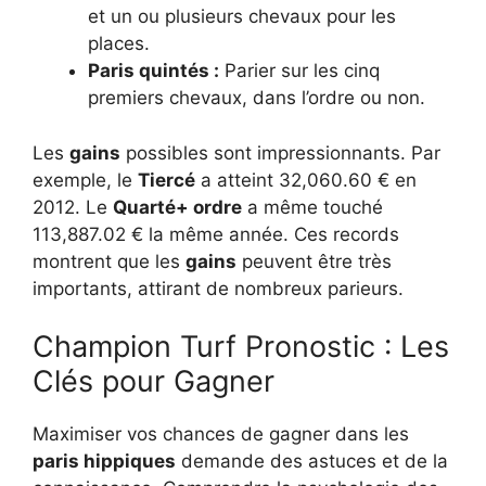
et un ou plusieurs chevaux pour les
places.
Paris quintés :
Parier sur les cinq
premiers chevaux, dans l’ordre ou non.
Les
gains
possibles sont impressionnants. Par
exemple, le
Tiercé
a atteint 32,060.60 € en
2012. Le
Quarté+ ordre
a même touché
113,887.02 € la même année. Ces records
montrent que les
gains
peuvent être très
importants, attirant de nombreux parieurs.
Champion Turf Pronostic : Les
Clés pour Gagner
Maximiser vos chances de gagner dans les
paris hippiques
demande des astuces et de la