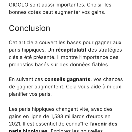
GIGOLO sont aussi importantes. Choisir les
bonnes cotes peut augmenter vos gains.
Conclusion
Cet article a couvert les bases pour gagner aux
paris hippiques. Un
récapitulatif
des stratégies
clés a été présenté. Il montre l’importance des
pronostics basés sur des données fiables.
En suivant ces
conseils gagnants
, vos chances
de gagner augmentent. Cela vous aide à mieux
planifier vos paris.
Les paris hippiques changent vite, avec des
gains en ligne de 1,583 milliards d’euros en
2021. Il est essentiel de connaître l’
avenir des
paris hippiques
. Explorez les nouvelles