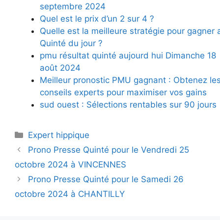
septembre 2024
Quel est le prix d’un 2 sur 4 ?
Quelle est la meilleure stratégie pour gagner 
Quinté du jour ?
pmu résultat quinté aujourd hui Dimanche 18
août 2024
Meilleur pronostic PMU gagnant : Obtenez le
conseils experts pour maximiser vos gains
sud ouest : Sélections rentables sur 90 jours
Catégories
Expert hippique
Prono Presse Quinté pour le Vendredi 25
octobre 2024 à VINCENNES
Prono Presse Quinté pour le Samedi 26
octobre 2024 à CHANTILLY