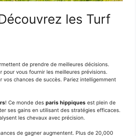
Découvrez les Turf
mettent de prendre de meilleures décisions.
pour vous fournir les meilleures prévisions.
er vos chances de succès. Pariez intelligemment
rs
! Ce monde des
paris hippiques
est plein de
r ses gains en utilisant des stratégies efficaces.
lysent les chevaux avec précision.
 chances de gagner augmentent. Plus de 20,000