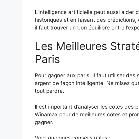
L’intelligence artificielle peut aussi aider
historiques et en faisant des prédiction
il faut trouver un bon équilibre entre l’ex
Les Meilleures Strat
Paris
Pour gagner aux paris, il faut utiliser d
argent de façon intelligente. Ne misez qu
tout perdre.
Il est important d’analyser les cotes des
Winamax pour de meilleures cotes et pro
gagner.
Voici quelques conseils utiles :