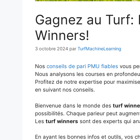
Gagnez au Turf: 
Winners!
3 octobre 2024
par
TurfMachineLearning
Nos
conseils de pari PMU fiables
vous per
Nous analysons les courses en profondeur 
Profitez de notre expertise pour maximis
en suivant nos conseils.
Bienvenue dans le monde des
turf winne
possibilités. Chaque parieur peut augmente
Les
turf winners
sont des experts qui ana
En ayant les bonnes infos et outils, vos