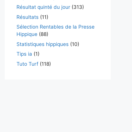
Résultat quinté du jour
(313)
Résultats
(11)
Sélection Rentables de la Presse
Hippique
(88)
Statistiques hippiques
(10)
Tips ia
(1)
Tuto Turf
(118)