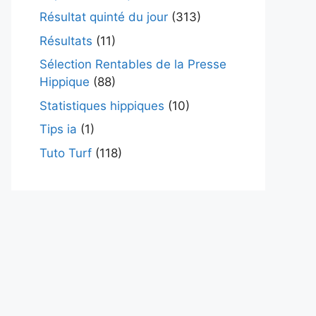
Résultat quinté du jour
(313)
Résultats
(11)
Sélection Rentables de la Presse
Hippique
(88)
Statistiques hippiques
(10)
Tips ia
(1)
Tuto Turf
(118)