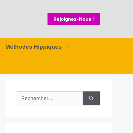
Rejoignez-Nous !
Méthodes Hippiques
Rechercher :