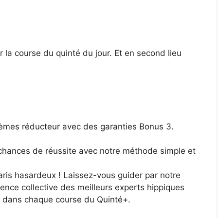
la course du quinté du jour. Et en second lieu
stèmes réducteur avec des garanties Bonus 3.
chances de réussite avec notre méthode simple et
aris hasardeux ! Laissez-vous guider par notre
ligence collective des meilleurs experts hippiques
iel dans chaque course du Quinté+.