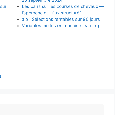
28 septembre 2024
 sur
Les paris sur les courses de chevaux —
l’approche du “flux structuré”
aip : Sélections rentables sur 90 jours
Variables mixtes en machine learning
s