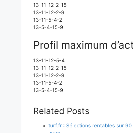
13-11-12-2-15
13-11-12-2-9
13-11-5-4-2
13-5-4-15-9
Profil maximum d’act
13-11-12-5-4
13-11-12-2-15
13-11-12-2-9
13-11-5-4-2
13-5-4-15-9
Related Posts
turf.fr : Sélections rentables sur 90