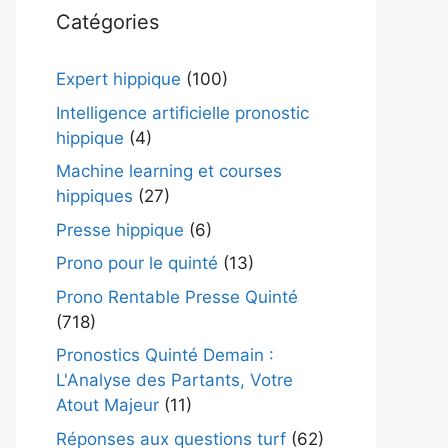
Catégories
Expert hippique
(100)
Intelligence artificielle pronostic
hippique
(4)
Machine learning et courses
hippiques
(27)
Presse hippique
(6)
Prono pour le quinté
(13)
Prono Rentable Presse Quinté
(718)
Pronostics Quinté Demain :
L'Analyse des Partants, Votre
Atout Majeur
(11)
Réponses aux questions turf
(62)