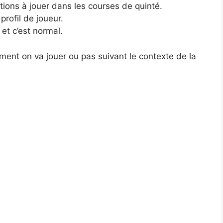
ions à jouer dans les courses de quinté.
profil de joueur.
 et c’est normal.
nt on va jouer ou pas suivant le contexte de la