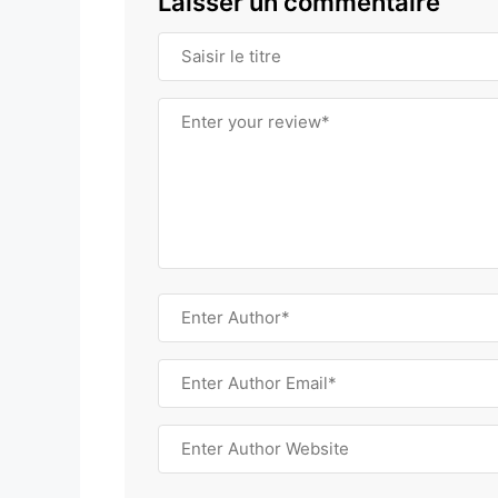
Laisser un commentaire