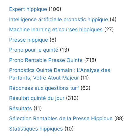
Expert hippique
(100)
Intelligence artificielle pronostic hippique
(4)
Machine learning et courses hippiques
(27)
Presse hippique
(6)
Prono pour le quinté
(13)
Prono Rentable Presse Quinté
(718)
Pronostics Quinté Demain : L'Analyse des
Partants, Votre Atout Majeur
(11)
Réponses aux questions turf
(62)
Résultat quinté du jour
(313)
Résultats
(11)
Sélection Rentables de la Presse Hippique
(88)
Statistiques hippiques
(10)