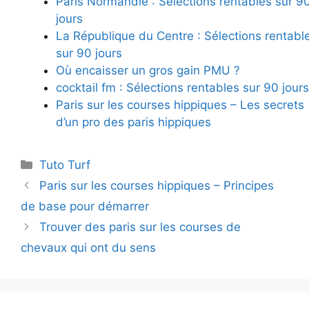
Paris Normandie : Sélections rentables sur 9
jours
La République du Centre : Sélections rentabl
sur 90 jours
Où encaisser un gros gain PMU ?
cocktail fm : Sélections rentables sur 90 jours
Paris sur les courses hippiques – Les secrets
d’un pro des paris hippiques
Tuto Turf
Paris sur les courses hippiques – Principes
de base pour démarrer
Trouver des paris sur les courses de
chevaux qui ont du sens