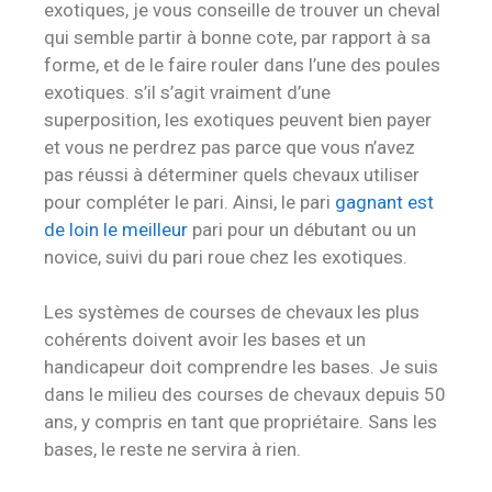
exotiques, je vous conseille de trouver un cheval
qui semble partir à bonne cote, par rapport à sa
forme, et de le faire rouler dans l’une des poules
exotiques. s’il s’agit vraiment d’une
superposition, les exotiques peuvent bien payer
et vous ne perdrez pas parce que vous n’avez
pas réussi à déterminer quels chevaux utiliser
pour compléter le pari. Ainsi, le pari
gagnant est
de loin le meilleur
pari pour un débutant ou un
novice, suivi du pari roue chez les exotiques.
Les systèmes de courses de chevaux les plus
cohérents doivent avoir les bases et un
handicapeur doit comprendre les bases. Je suis
dans le milieu des courses de chevaux depuis 50
ans, y compris en tant que propriétaire. Sans les
bases, le reste ne servira à rien.