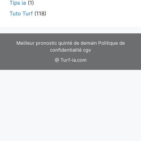
Tips ia
(1)
Tuto Turf
(118)
Meilleur pronostic quinté de demain
Politique de
confidentialité
cgv
@ Turf-ia.com