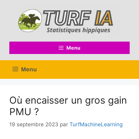
Aller
au
contenu
Menu
Menu
Où encaisser un gros gain
PMU ?
19 septembre 2023
par
TurfMachineLearning