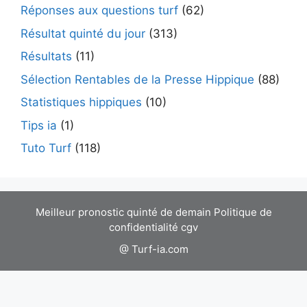
Réponses aux questions turf
(62)
Résultat quinté du jour
(313)
Résultats
(11)
Sélection Rentables de la Presse Hippique
(88)
Statistiques hippiques
(10)
Tips ia
(1)
Tuto Turf
(118)
Meilleur pronostic quinté de demain
Politique de
confidentialité
cgv
@ Turf-ia.com