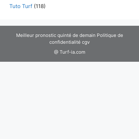
Tuto Turf
(118)
Meilleur pronostic quinté de demain
Politique de
confidentialité
cgv
@ Turf-ia.com