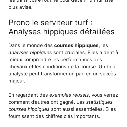
les dans votre routine pour devenir un turfiste
plus avisé.
Prono le serviteur turf :
Analyses hippiques détaillées
Dans le monde des
courses hippiques
, les
analyses hippiques
sont cruciales. Elles aident à
mieux comprendre les performances des
chevaux et les conditions de la course. Un bon
analyste peut transformer un pari en un succès
majeur.
En regardant des
exemples réussis
, vous verrez
comment d’autres ont gagné. Les
statistiques
courses hippiques
sont aussi essentielles. Elles
fournissent des chiffres clés importants.