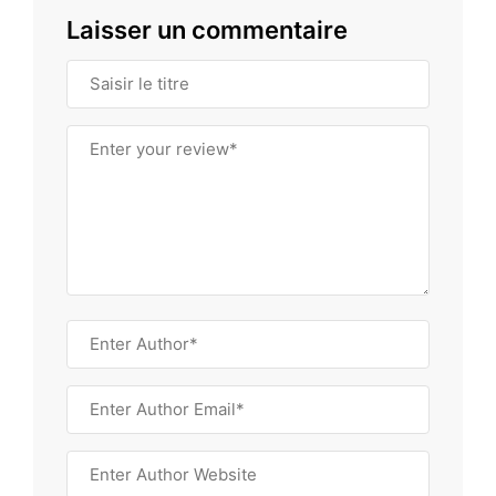
Laisser un commentaire