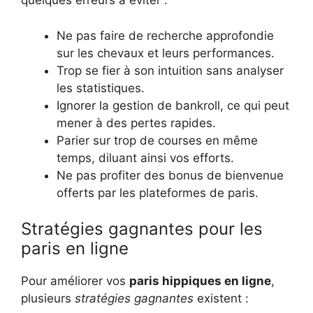
quelques erreurs à éviter :
Ne pas faire de recherche approfondie
sur les chevaux et leurs performances.
Trop se fier à son intuition sans analyser
les statistiques.
Ignorer la gestion de bankroll, ce qui peut
mener à des pertes rapides.
Parier sur trop de courses en même
temps, diluant ainsi vos efforts.
Ne pas profiter des bonus de bienvenue
offerts par les plateformes de paris.
Stratégies gagnantes pour les
paris en ligne
Pour améliorer vos
paris hippiques en ligne
,
plusieurs
stratégies gagnantes
existent :