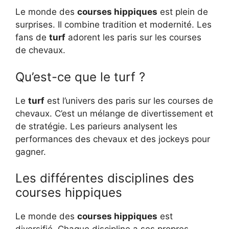
Le monde des
courses hippiques
est plein de
surprises. Il combine tradition et modernité. Les
fans de
turf
adorent les paris sur les courses
de chevaux.
Qu’est-ce que le turf ?
Le
turf
est l’univers des paris sur les courses de
chevaux. C’est un mélange de divertissement et
de stratégie. Les parieurs analysent les
performances des chevaux et des jockeys pour
gagner.
Les différentes disciplines des
courses hippiques
Le monde des
courses hippiques
est