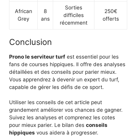
Sorties
African
8
250€
difficiles
Grey
ans
offerts
récemment
Conclusion
Prono le serviteur turf
est essentiel pour les
fans de courses hippiques. Il offre des analyses
détaillées et des conseils pour parier mieux.
Vous apprendrez à devenir un expert du turf,
capable de gérer les défis de ce sport.
Utiliser les conseils de cet article peut
grandement améliorer vos chances de gagner.
Suivez les analyses et comprenez les cotes
pour mieux parier. Le bilan des
conseils
hippiques
vous aidera à progresser.