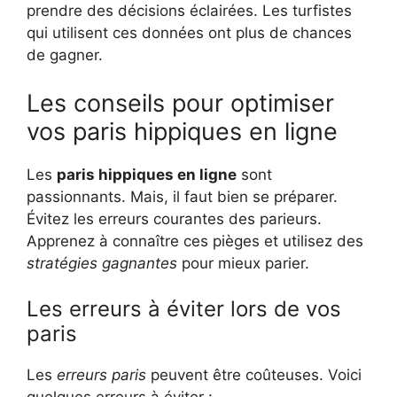
prendre des décisions éclairées. Les turfistes
qui utilisent ces données ont plus de chances
de gagner.
Les conseils pour optimiser
vos paris hippiques en ligne
Les
paris hippiques en ligne
sont
passionnants. Mais, il faut bien se préparer.
Évitez les erreurs courantes des parieurs.
Apprenez à connaître ces pièges et utilisez des
stratégies gagnantes
pour mieux parier.
Les erreurs à éviter lors de vos
paris
Les
erreurs paris
peuvent être coûteuses. Voici