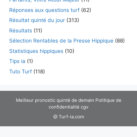
Réponses aux questions turf
(62)
Résultat quinté du jour
(313)
Résultats
(11)
Sélection Rentables de la Presse Hippique
(88)
Statistiques hippiques
(10)
Tips ia
(1)
Tuto Turf
(118)
Meilleur pronostic quinté de demain
Politique de
confidentialité
cgv
@ Turf-ia.com