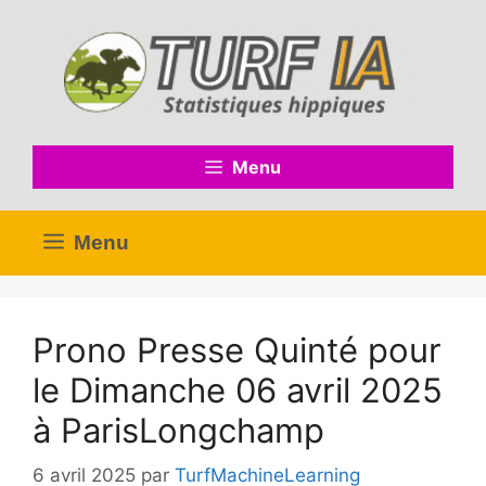
Aller
au
contenu
Menu
Menu
Prono Presse Quinté pour
le Dimanche 06 avril 2025
à ParisLongchamp
6 avril 2025
par
TurfMachineLearning