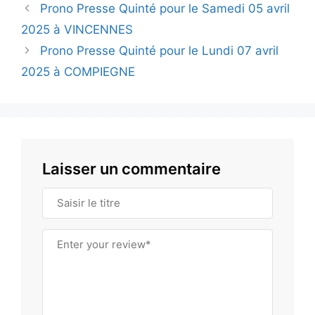
Prono Presse Quinté pour le Samedi 05 avril
2025 à VINCENNES
Prono Presse Quinté pour le Lundi 07 avril
2025 à COMPIEGNE
Laisser un commentaire