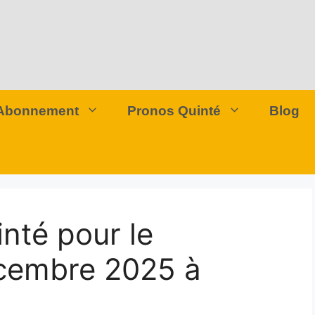
Abonnement
Pronos Quinté
Blog
nté pour le
cembre 2025 à