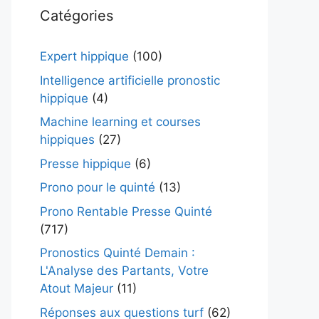
Catégories
Expert hippique
(100)
Intelligence artificielle pronostic
hippique
(4)
Machine learning et courses
hippiques
(27)
Presse hippique
(6)
Prono pour le quinté
(13)
Prono Rentable Presse Quinté
(717)
Pronostics Quinté Demain :
L'Analyse des Partants, Votre
Atout Majeur
(11)
Réponses aux questions turf
(62)