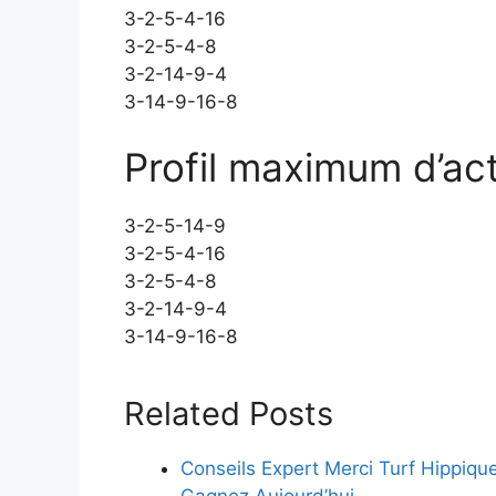
3-2-5-4-16
3-2-5-4-8
3-2-14-9-4
3-14-9-16-8
Profil maximum d’act
3-2-5-14-9
3-2-5-4-16
3-2-5-4-8
3-2-14-9-4
3-14-9-16-8
Related Posts
Conseils Expert Merci Turf Hippiqu