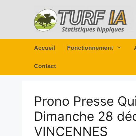
Aller
au
contenu
Accueil
Fonctionnement
Contact
Prono Presse Qui
Dimanche 28 dé
VINCENNES