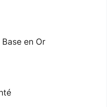
é Base en Or
nté