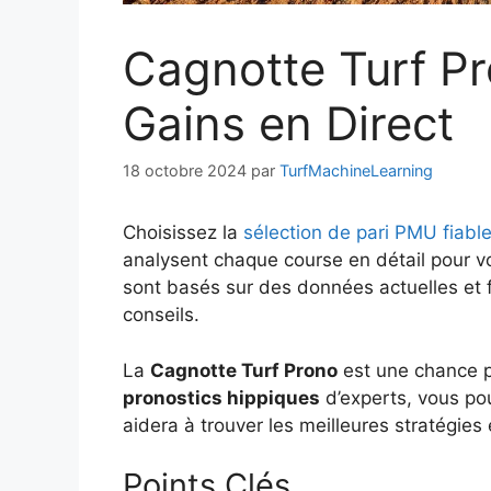
Cagnotte Turf Pr
Gains en Direct
18 octobre 2024
par
TurfMachineLearning
Choisissez la
sélection de pari PMU fiabl
analysent chaque course en détail pour vo
sont basés sur des données actuelles et f
conseils.
La
Cagnotte Turf Prono
est une chance po
pronostics hippiques
d’experts, vous p
aidera à trouver les meilleures stratégies 
Points Clés