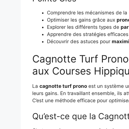
Comprendre les mécanismes de la
Optimiser les gains grâce aux
pron
Explorer les différents types de
par
Apprendre des stratégies efficaces 
Découvrir des astuces pour
maximi
Cagnotte Turf Prono
aux Courses Hippiq
La
cagnotte turf prono
est un système un
leurs gains. En travaillant ensemble, ils 
C’est une méthode efficace pour
optimise
Qu’est-ce que la Cagnot