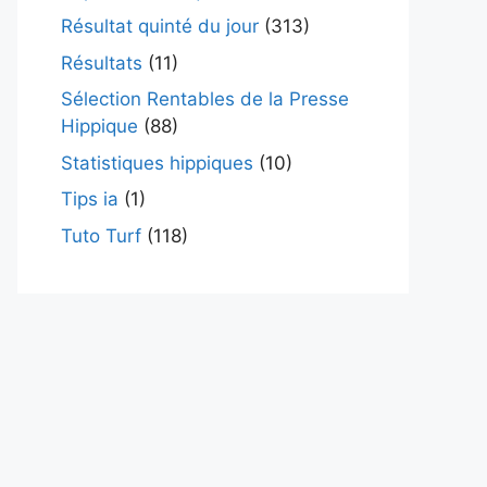
Résultat quinté du jour
(313)
Résultats
(11)
Sélection Rentables de la Presse
Hippique
(88)
Statistiques hippiques
(10)
Tips ia
(1)
Tuto Turf
(118)