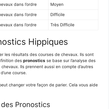
hevaux dans l’ordre
Moyen
hevaux dans l’ordre
Difficile
hevaux dans l’ordre
Très Difficile
ostics Hippiques
r les résultats des courses de chevaux. Ils sont
finition
des
pronostics
se base sur l’analyse des
 chevaux. Ils prennent aussi en compte d’autres
t d’une course.
eut changer votre façon de parier. Cela vous aide
 des Pronostics