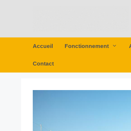
Aller
au
contenu
Accueil
Fonctionnement
Contact