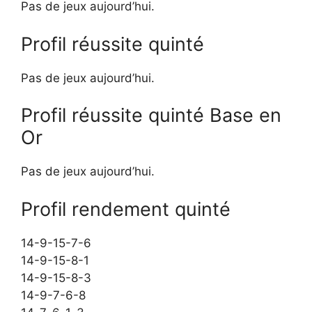
Pas de jeux aujourd’hui.
Profil réussite quinté
Pas de jeux aujourd’hui.
Profil réussite quinté Base en
Or
Pas de jeux aujourd’hui.
Profil rendement quinté
14-9-15-7-6
14-9-15-8-1
14-9-15-8-3
14-9-7-6-8