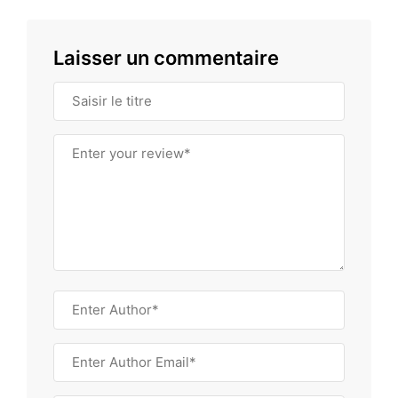
Laisser un commentaire