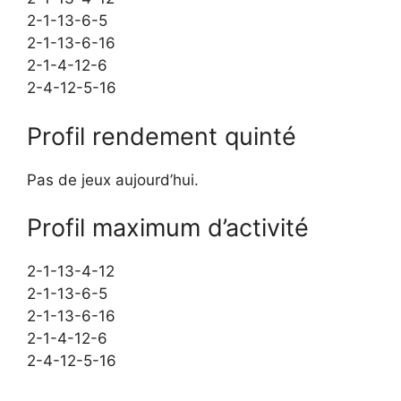
2-1-13-6-5
2-1-13-6-16
2-1-4-12-6
2-4-12-5-16
Profil rendement quinté
Pas de jeux aujourd’hui.
Profil maximum d’activité
2-1-13-4-12
2-1-13-6-5
2-1-13-6-16
2-1-4-12-6
2-4-12-5-16