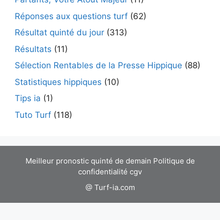
Réponses aux questions turf
(62)
Résultat quinté du jour
(313)
Résultats
(11)
Sélection Rentables de la Presse Hippique
(88)
Statistiques hippiques
(10)
Tips ia
(1)
Tuto Turf
(118)
Meilleur pronostic quinté de demain
Politique de
confidentialité
cgv
@ Turf-ia.com