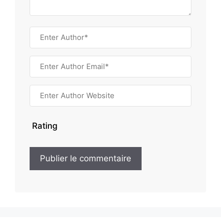
Rating