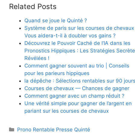
Related Posts
Quand se joue le Quinté ?
Système de paris sur les courses de chevau
Vous aidera-t-il à doubler vos gains ?
Découvrez le Pouvoir Caché de l’IA dans les
Pronostics Hippiques : Les Stratégies Secrèt
Révélées !
Comment gagner souvent au trio | Conseils
pour les parieurs hippiques
la dépêche : Sélections rentables sur 90 jour
Courses de chevaux — Chances de gagner
Comment gagner avec un champ réduit ?
Une vérité simple pour gagner de l’argent en
pariant sur les courses de chevaux
Catégories
Prono Rentable Presse Quinté