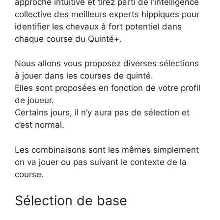
approche intuitive et tirez parti de l’intelligence
collective des meilleurs experts hippiques pour
identifier les chevaux à fort potentiel dans
chaque course du Quinté+.
Nous allons vous proposez diverses sélections
à jouer dans les courses de quinté.
Elles sont proposées en fonction de votre profil
de joueur.
Certains jours, il n’y aura pas de sélection et
c’est normal.
Les combinaisons sont les mêmes simplement
on va jouer ou pas suivant le contexte de la
course.
Sélection de base