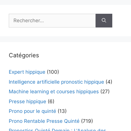
Rechercher :
Catégories
Expert hippique
(100)
Intelligence artificielle pronostic hippique
(4)
Machine learning et courses hippiques
(27)
Presse hippique
(6)
Prono pour le quinté
(13)
Prono Rentable Presse Quinté
(719)
Pronostics Quinté Demain : L'Analyse des