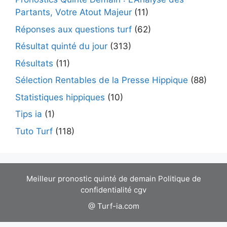
Partants, Votre Atout Majeur
(11)
Réponses aux questions turf
(62)
Résultat quinté du jour
(313)
Résultats
(11)
Sélection Rentables de la Presse Hippique
(88)
Statistiques hippiques
(10)
Tips ia
(1)
Tuto Turf
(118)
Meilleur pronostic quinté de demain
Politique de
confidentialité
cgv
@ Turf-ia.com