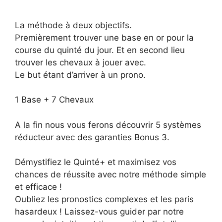
La méthode à deux objectifs.
Premièrement trouver une base en or pour la
course du quinté du jour. Et en second lieu
trouver les chevaux à jouer avec.
Le but étant d’arriver à un prono.
1 Base + 7 Chevaux
A la fin nous vous ferons découvrir 5 systèmes
réducteur avec des garanties Bonus 3.
Démystifiez le Quinté+ et maximisez vos
chances de réussite avec notre méthode simple
et efficace !
Oubliez les pronostics complexes et les paris
hasardeux ! Laissez-vous guider par notre