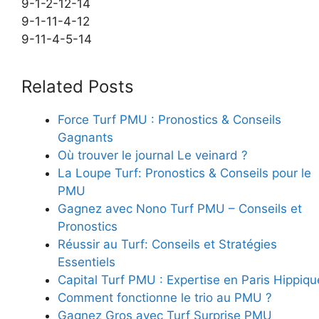
9-1-2-12-14
9-1-11-4-12
9-11-4-5-14
Related Posts
Force Turf PMU : Pronostics & Conseils
Gagnants
Où trouver le journal Le veinard ?
La Loupe Turf: Pronostics & Conseils pour le
PMU
Gagnez avec Nono Turf PMU – Conseils et
Pronostics
Réussir au Turf: Conseils et Stratégies
Essentiels
Capital Turf PMU : Expertise en Paris Hippiqu
Comment fonctionne le trio au PMU ?
Gagnez Gros avec Turf Surprise PMU