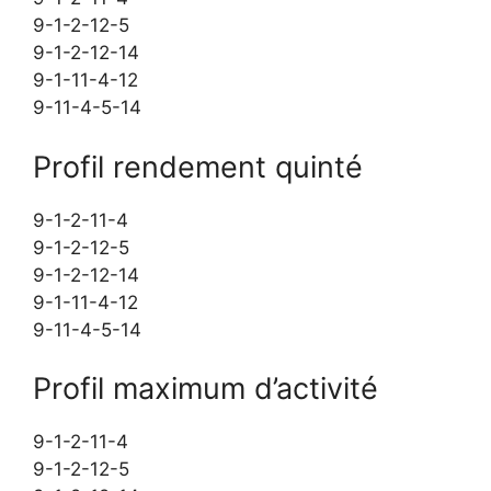
9-1-2-12-5
9-1-2-12-14
9-1-11-4-12
9-11-4-5-14
Profil rendement quinté
9-1-2-11-4
9-1-2-12-5
9-1-2-12-14
9-1-11-4-12
9-11-4-5-14
Profil maximum d’activité
9-1-2-11-4
9-1-2-12-5