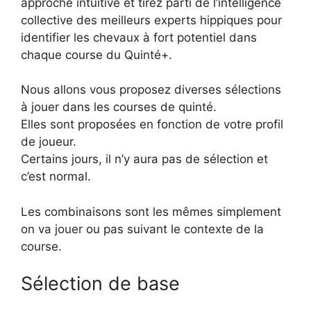
approche intuitive et tirez parti de l’intelligence
collective des meilleurs experts hippiques pour
identifier les chevaux à fort potentiel dans
chaque course du Quinté+.
Nous allons vous proposez diverses sélections
à jouer dans les courses de quinté.
Elles sont proposées en fonction de votre profil
de joueur.
Certains jours, il n’y aura pas de sélection et
c’est normal.
Les combinaisons sont les mêmes simplement
on va jouer ou pas suivant le contexte de la
course.
Sélection de base