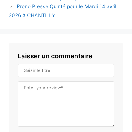
Prono Presse Quinté pour le Mardi 14 avril
2026 à CHANTILLY
Laisser un commentaire