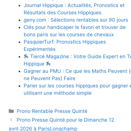
Journal Hippique : Actualités, Pronostics et
Résultats des Courses Hippiques
geny.com : Sélections rentables sur 90 jours
Clés pour handicaper le favori et trouver de
bons paris sur les courses de chevaux
PasquierTurf: Pronostics Hippiques
Expérimentés
🏇 Tiercé Magazine : Votre Guide Expert en T
Hippique 🏇
Gagner au PMU : Ce que les Maths Peuvent (
ne Peuvent Pas) Faire
Parier sur les courses hippiques pour gagner 
utilisant une méthode simple
Catégories
Prono Rentable Presse Quinté
Prono Presse Quinté pour le Dimanche 12
avril 2026 à ParisLongchamp