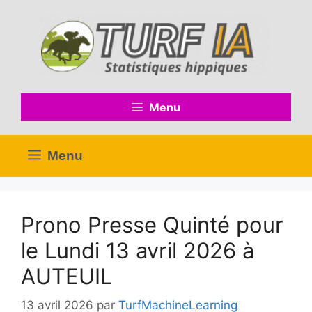
Aller
au
contenu
Menu
Menu
Prono Presse Quinté pour
le Lundi 13 avril 2026 à
AUTEUIL
13 avril 2026
par
TurfMachineLearning