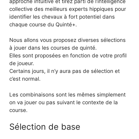
approche intuitive et tirez parti de l’intelligence
collective des meilleurs experts hippiques pour
identifier les chevaux à fort potentiel dans
chaque course du Quinté+.
Nous allons vous proposez diverses sélections
à jouer dans les courses de quinté.
Elles sont proposées en fonction de votre profil
de joueur.
Certains jours, il n’y aura pas de sélection et
c’est normal.
Les combinaisons sont les mêmes simplement
on va jouer ou pas suivant le contexte de la
course.
Sélection de base