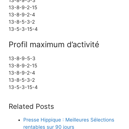
13-8-9-5-3
13-8-9-2-15
13-8-9-2-4
13-8-5-3-2
13-5-3-15-4
Profil maximum d’activité
13-8-9-5-3
13-8-9-2-15
13-8-9-2-4
13-8-5-3-2
13-5-3-15-4
Related Posts
Presse Hippique : Meilleures Sélections
rentables sur 90 jours