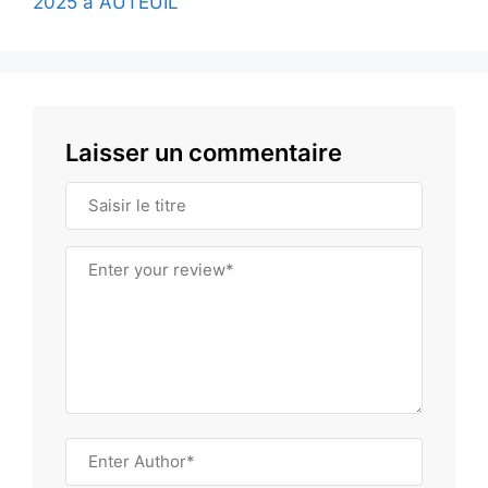
2025 à AUTEUIL
Laisser un commentaire