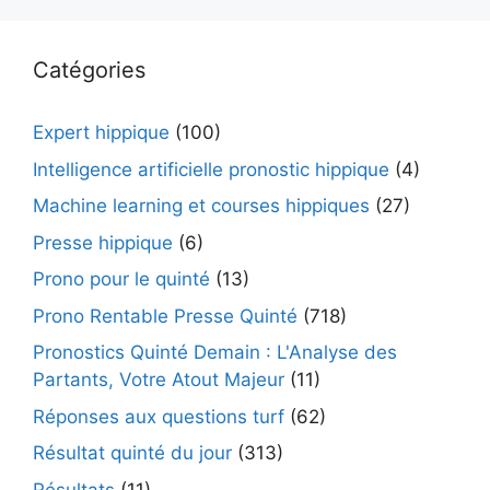
Catégories
Expert hippique
(100)
Intelligence artificielle pronostic hippique
(4)
Machine learning et courses hippiques
(27)
Presse hippique
(6)
Prono pour le quinté
(13)
Prono Rentable Presse Quinté
(718)
Pronostics Quinté Demain : L'Analyse des
Partants, Votre Atout Majeur
(11)
Réponses aux questions turf
(62)
Résultat quinté du jour
(313)
Résultats
(11)