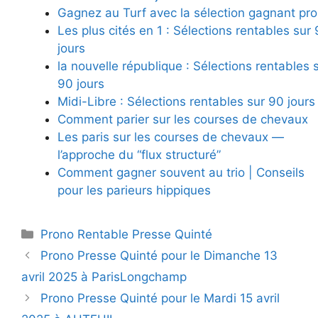
Gagnez au Turf avec la sélection gagnant pr
Les plus cités en 1 : Sélections rentables sur
jours
la nouvelle république : Sélections rentables 
90 jours
Midi-Libre : Sélections rentables sur 90 jours
Comment parier sur les courses de chevaux
Les paris sur les courses de chevaux —
l’approche du “flux structuré”
Comment gagner souvent au trio | Conseils
pour les parieurs hippiques
Catégories
Prono Rentable Presse Quinté
Prono Presse Quinté pour le Dimanche 13
avril 2025 à ParisLongchamp
Prono Presse Quinté pour le Mardi 15 avril