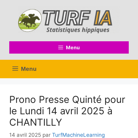
Aller
au
contenu
Menu
Menu
Prono Presse Quinté pour
le Lundi 14 avril 2025 à
CHANTILLY
14 avril 2025
par
TurfMachineLearning