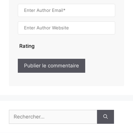
Rating
Rechercher :