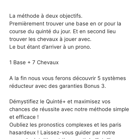
La méthode à deux objectifs.
Premièrement trouver une base en or pour la
course du quinté du jour. Et en second lieu
trouver les chevaux à jouer avec.
Le but étant d’arriver à un prono.
1 Base + 7 Chevaux
A la fin nous vous ferons découvrir 5 systèmes
réducteur avec des garanties Bonus 3.
Démystifiez le Quinté+ et maximisez vos
chances de réussite avec notre méthode simple
et efficace !
Oubliez les pronostics complexes et les paris
hasardeux ! Laissez-vous guider par notre