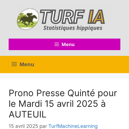
Aller
au
contenu
Menu
Menu
Prono Presse Quinté pour
le Mardi 15 avril 2025 à
AUTEUIL
15 avril 2025
par
TurfMachineLearning