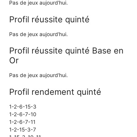
Pas de jeux aujourd’hui.
Profil réussite quinté
Pas de jeux aujourd’hui.
Profil réussite quinté Base en
Or
Pas de jeux aujourd’hui.
Profil rendement quinté
1-2-6-15-3
1-2-6-7-10
1-2-6-7-11
1-2-15-3-7