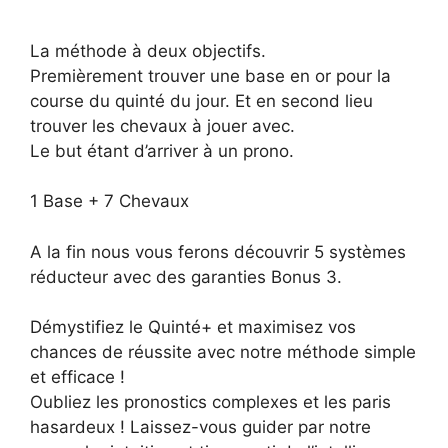
La méthode à deux objectifs.
Premièrement trouver une base en or pour la
course du quinté du jour. Et en second lieu
trouver les chevaux à jouer avec.
Le but étant d’arriver à un prono.
1 Base + 7 Chevaux
A la fin nous vous ferons découvrir 5 systèmes
réducteur avec des garanties Bonus 3.
Démystifiez le Quinté+ et maximisez vos
chances de réussite avec notre méthode simple
et efficace !
Oubliez les pronostics complexes et les paris
hasardeux ! Laissez-vous guider par notre