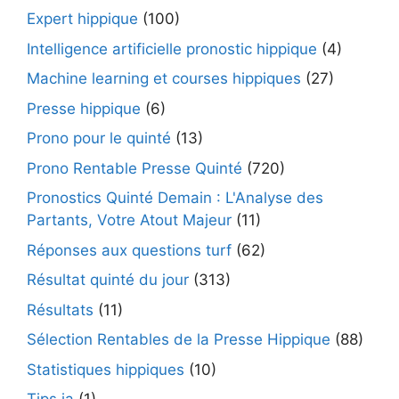
Expert hippique
(100)
Intelligence artificielle pronostic hippique
(4)
Machine learning et courses hippiques
(27)
Presse hippique
(6)
Prono pour le quinté
(13)
Prono Rentable Presse Quinté
(720)
Pronostics Quinté Demain : L'Analyse des
Partants, Votre Atout Majeur
(11)
Réponses aux questions turf
(62)
Résultat quinté du jour
(313)
Résultats
(11)
Sélection Rentables de la Presse Hippique
(88)
Statistiques hippiques
(10)