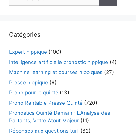
Catégories
Expert hippique
(100)
Intelligence artificielle pronostic hippique
(4)
Machine learning et courses hippiques
(27)
Presse hippique
(6)
Prono pour le quinté
(13)
Prono Rentable Presse Quinté
(720)
Pronostics Quinté Demain : L'Analyse des
Partants, Votre Atout Majeur
(11)
Réponses aux questions turf
(62)