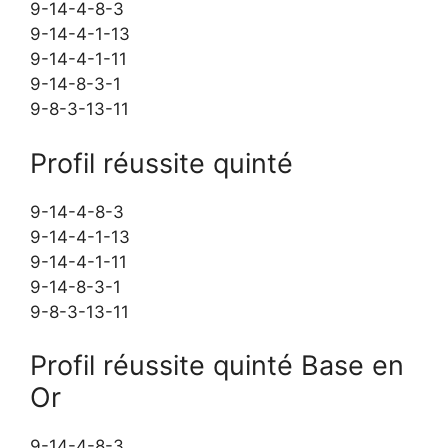
9-14-4-8-3
9-14-4-1-13
9-14-4-1-11
9-14-8-3-1
9-8-3-13-11
Profil réussite quinté
9-14-4-8-3
9-14-4-1-13
9-14-4-1-11
9-14-8-3-1
9-8-3-13-11
Profil réussite quinté Base en
Or
9-14-4-8-3