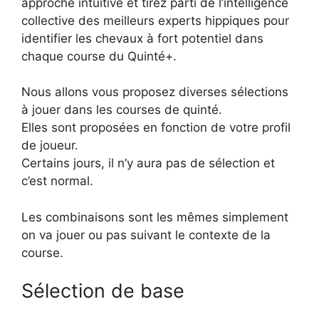
approche intuitive et tirez parti de l’intelligence
collective des meilleurs experts hippiques pour
identifier les chevaux à fort potentiel dans
chaque course du Quinté+.
Nous allons vous proposez diverses sélections
à jouer dans les courses de quinté.
Elles sont proposées en fonction de votre profil
de joueur.
Certains jours, il n’y aura pas de sélection et
c’est normal.
Les combinaisons sont les mêmes simplement
on va jouer ou pas suivant le contexte de la
course.
Sélection de base