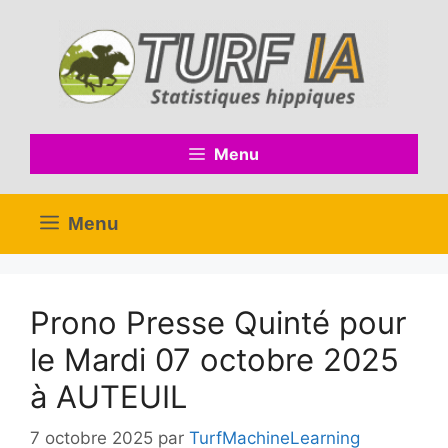
Aller
au
contenu
Menu
Menu
Prono Presse Quinté pour
le Mardi 07 octobre 2025
à AUTEUIL
7 octobre 2025
par
TurfMachineLearning