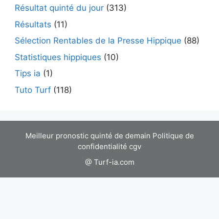
Résultat quinté du jour
(313)
Résultats
(11)
Sélection Rentables de la Presse Hippique
(88)
Statistiques hippiques
(10)
Tips ia
(1)
Tuto Turf
(118)
Meilleur pronostic quinté de demain
Politique de
confidentialité
cgv
@ Turf-ia.com