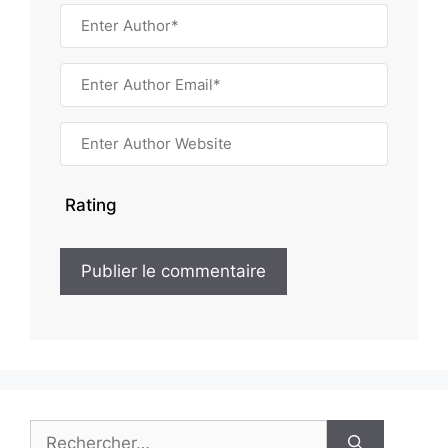
Rating
Rechercher :