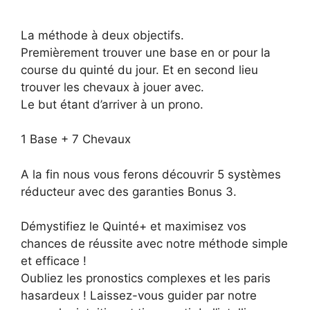
La méthode à deux objectifs.
Premièrement trouver une base en or pour la
course du quinté du jour. Et en second lieu
trouver les chevaux à jouer avec.
Le but étant d’arriver à un prono.
1 Base + 7 Chevaux
A la fin nous vous ferons découvrir 5 systèmes
réducteur avec des garanties Bonus 3.
Démystifiez le Quinté+ et maximisez vos
chances de réussite avec notre méthode simple
et efficace !
Oubliez les pronostics complexes et les paris
hasardeux ! Laissez-vous guider par notre