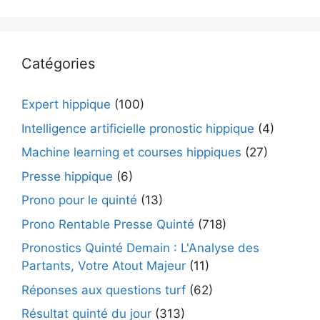
Catégories
Expert hippique
(100)
Intelligence artificielle pronostic hippique
(4)
Machine learning et courses hippiques
(27)
Presse hippique
(6)
Prono pour le quinté
(13)
Prono Rentable Presse Quinté
(718)
Pronostics Quinté Demain : L'Analyse des
Partants, Votre Atout Majeur
(11)
Réponses aux questions turf
(62)
Résultat quinté du jour
(313)