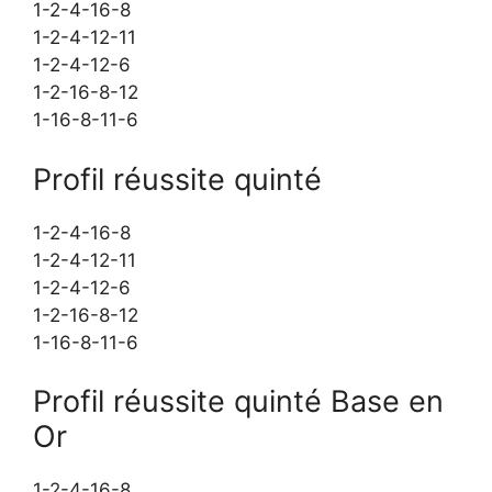
1-2-4-16-8
1-2-4-12-11
1-2-4-12-6
1-2-16-8-12
1-16-8-11-6
Profil réussite quinté
1-2-4-16-8
1-2-4-12-11
1-2-4-12-6
1-2-16-8-12
1-16-8-11-6
Profil réussite quinté Base en
Or
1-2-4-16-8