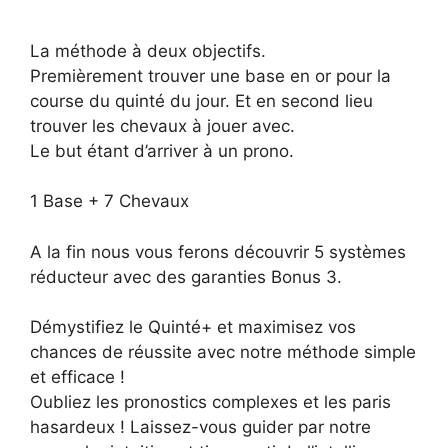
La méthode à deux objectifs.
Premièrement trouver une base en or pour la
course du quinté du jour. Et en second lieu
trouver les chevaux à jouer avec.
Le but étant d’arriver à un prono.
1 Base + 7 Chevaux
A la fin nous vous ferons découvrir 5 systèmes
réducteur avec des garanties Bonus 3.
Démystifiez le Quinté+ et maximisez vos
chances de réussite avec notre méthode simple
et efficace !
Oubliez les pronostics complexes et les paris
hasardeux ! Laissez-vous guider par notre