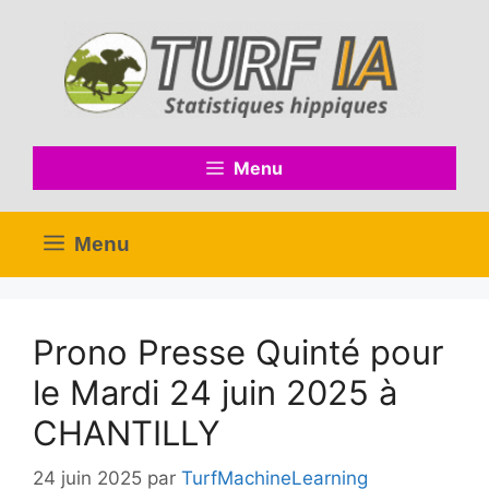
Aller
au
contenu
Menu
Menu
Prono Presse Quinté pour
le Mardi 24 juin 2025 à
CHANTILLY
24 juin 2025
par
TurfMachineLearning